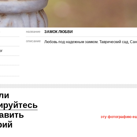
о
название
ЗАМОК ЛЮБВИ
описание
Любовь под надежным замком. Таврический сад, Сан
рг
ли
ируйтесь
авить
эту фотографию ещ
рий