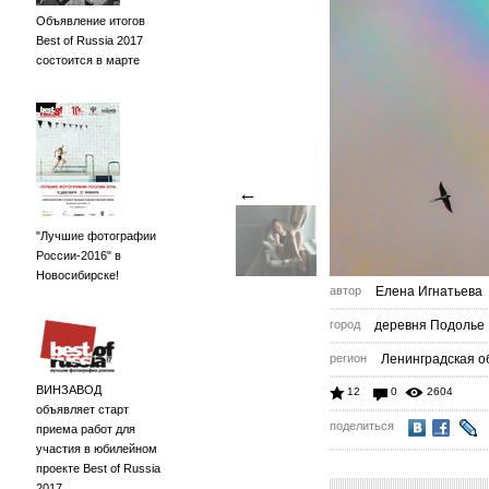
Объявление итогов
Best of Russia 2017
состоится в марте
←
"Лучшие фотографии
России-2016" в
Новосибирске!
автор
Елена Игнатьева
город
деревня Подолье
регион
Ленинградская о
ВИНЗАВОД
12
0
2604
объявляет старт
поделиться
приема работ для
участия в юбилейном
проекте Best of Russia
2017