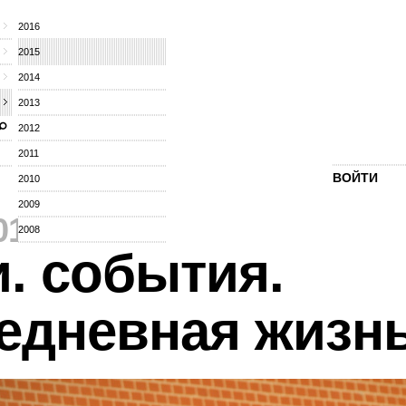
2016
2015
2014
2013
2012
2011
ВОЙТИ
2010
2009
015
⁄
2008
. события.
едневная жизн