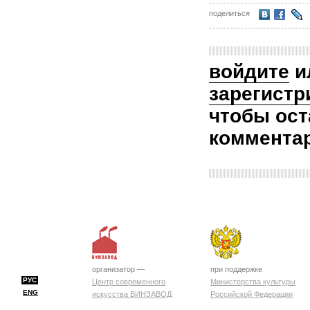
поделиться
войдите
и
зарегистр
чтобы ост
коммента
организатор —
при поддержке
РУС
Центр современного
Министерства культуры
ENG
искусства ВИНЗАВОД
Российской Федерации