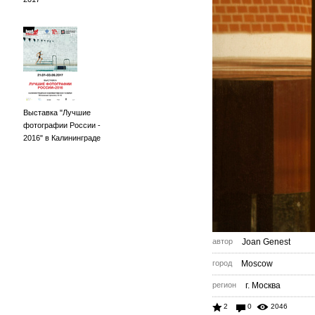
Выставка "Лучшие
фотографии России -
2016" в Калининграде
автор
Joan Genest
город
Moscow
регион
г. Москва
2
0
2046