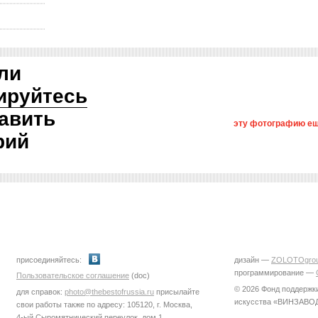
ли
ируйтесь
авить
эту фотографию ещ
рий
присоединяйтесь:
дизайн —
ZOLOTOgro
программирование —
Пользовательское соглашение
(doc)
© 2026 Фонд поддержк
для справок:
photo@thebestofrussia.ru
присылайте
искусства «ВИНЗАВО
свои работы также по адресу: 105120, г. Москва,
4-ый Сыромятнический переулок, дом 1,