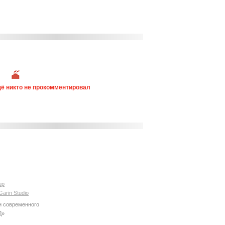
ё никто не прокомментировал
up
Garin Studio
и современного
Д»