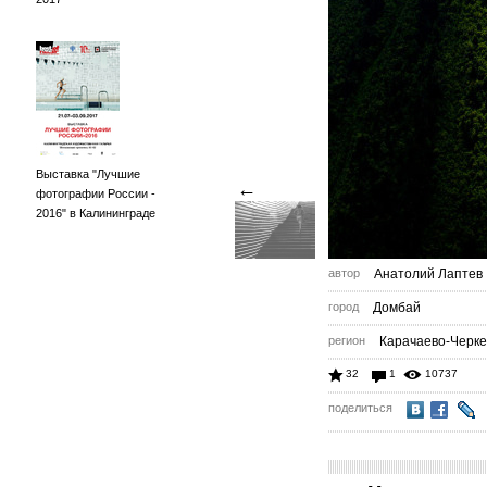
Выставка "Лучшие
←
фотографии России -
2016" в Калининграде
автор
Анатолий Лаптев
город
Домбай
регион
Карачаево-Черк
32
1
10737
поделиться