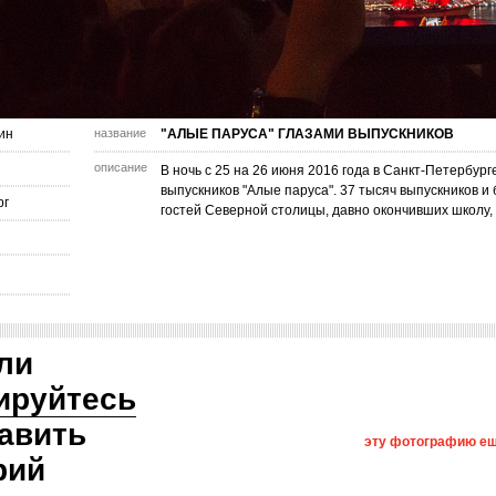
ин
название
"АЛЫЕ ПАРУСА" ГЛАЗАМИ ВЫПУСКНИКОВ
описание
В ночь с 25 на 26 июня 2016 года в Санкт-Петербур
выпускников "Алые паруса". 37 тысяч выпускников 
рг
гостей Северной столицы, давно окончивших школу, 
ли
ируйтесь
авить
эту фотографию ещ
рий