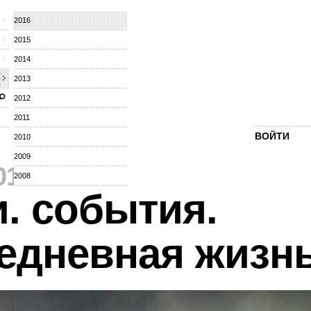
2016
2015
2014
2013
2012
2011
ВОЙТИ
2010
2009
016
⁄
2008
. события.
едневная жизн