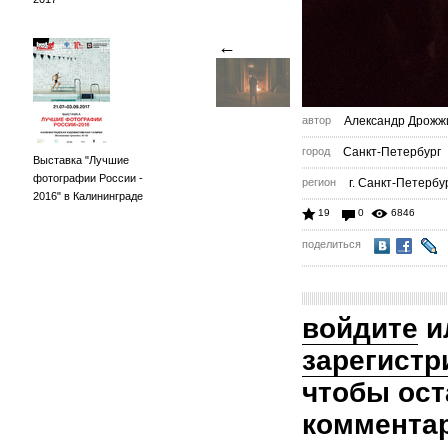
←
автор
Александр Дрожж
город
Санкт-Петербург
Выставка "Лучшие
фотографии России -
регион
г. Санкт-Петербу
2016" в Калининграде
19
0
6846
поделиться
войдите
и
зарегистр
чтобы ост
коммента