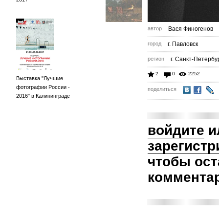
автор
Вася Финогенов
город
г. Павловск
регион
г. Санкт-Петербу
2
0
2252
Выставка "Лучшие
фотографии России -
поделиться
2016" в Калининграде
войдите
и
зарегистр
чтобы ост
коммента