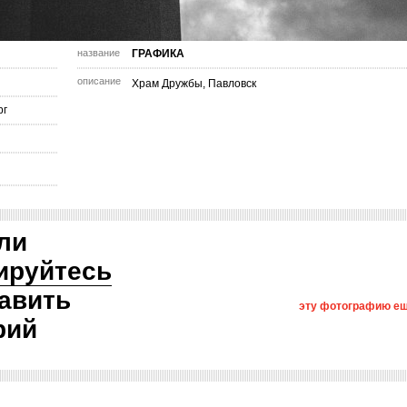
название
ГРАФИКА
описание
Храм Дружбы, Павловск
рг
ли
ируйтесь
авить
эту фотографию ещ
рий