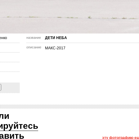
енко
название
ДЕТИ НЕБА
описание
МАКС-2017
ли
ируйтесь
авить
эту фотографию ещ