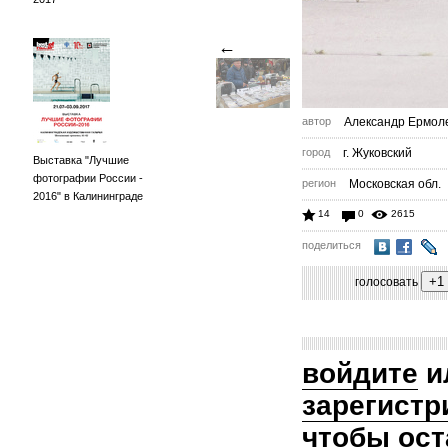
←
автор
Александр Ермол
город
г. Жуковский
Выставка "Лучшие
фотографии России -
регион
Московская обл.
2016" в Калининграде
14
0
2615
поделиться
голосовать
войдите
и
зарегистр
чтобы ост