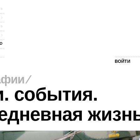
ВОЙТИ
афии
⁄
. события.
едневная жизн