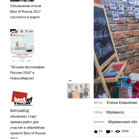
Объявление итогов
Best of Russia 2017
состоится в марте
"Лучшие фотографии
России-2016" в
Новосибирске!
←
автор
Елена Коваленко
ВИНЗАВОД
город
Мурманск.
объявляет старт
регион
Мурманская обл.
приема работ для
участия в юбилейном
15
0
2596
проекте Best of Russia
2017