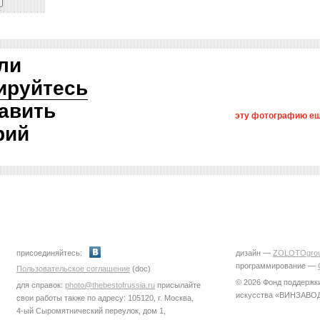
ли
ируйтесь
авить
эту фотографию ещ
рий
присоединяйтесь:
дизайн —
ZOLOTOgro
программирование —
Пользовательское соглашение
(doc)
© 2026 Фонд поддержк
для справок:
photo@thebestofrussia.ru
присылайте
искусства «ВИНЗАВО
свои работы также по адресу: 105120, г. Москва,
4-ый Сыромятнический переулок, дом 1,