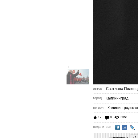
←
автор
Светлана Полянц
город
Калининград
регион
Калининградская
17
0
2651
поделиться