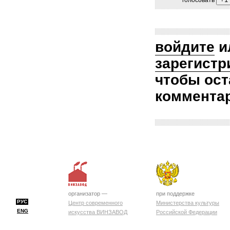
голосовать
войдите
и
зарегистр
чтобы ост
коммента
организатор —
при поддержке
РУС
Центр современного
Министерства культуры
ENG
искусства ВИНЗАВОД
Российской Федерации