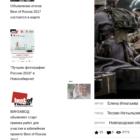
Объявление итогов
Best of Russia 2017
состоится в марте
"Лучшие фотографии
России-2016" в
Новосибирске!
←
автор
Елена Игнатьева
ВИНЗАВОД
город
Тесово-Нетыльск
объявляет старт
регион
Новгородская обл
приема работ для
участия в юбилейном
15
0
2771
проекте Best of Russia
2017