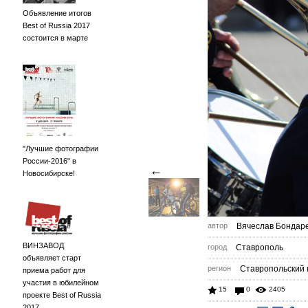
Объявление итогов
Best of Russia 2017
состоится в марте
"Лучшие фотографии
России-2016" в
←
Новосибирске!
автор
Вячеслав Бондар
ВИНЗАВОД
город
Ставрополь
объявляет старт
регион
Ставропольский 
приема работ для
участия в юбилейном
15
0
2405
проекте Best of Russia
2017