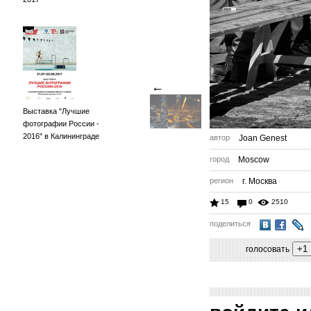
←
Выставка "Лучшие
фотографии России -
2016" в Калининграде
автор
Joan Genest
город
Moscow
регион
г. Москва
15
0
2510
поделиться
голосовать