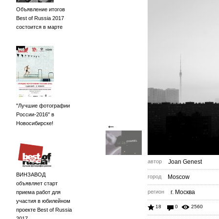
Объявление итогов
Best of Russia 2017
состоится в марте
"Лучшие фотографии
России-2016" в
Новосибирске!
←
автор
Joan Genest
ВИНЗАВОД
город
Moscow
объявляет старт
регион
г. Москва
приема работ для
участия в юбилейном
18
0
2560
проекте Best of Russia
2017