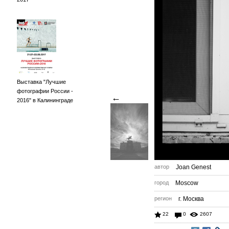
Выставка "Лучшие
фотографии России -
←
2016" в Калининграде
автор
Joan Genest
город
Moscow
регион
г. Москва
22
0
2607