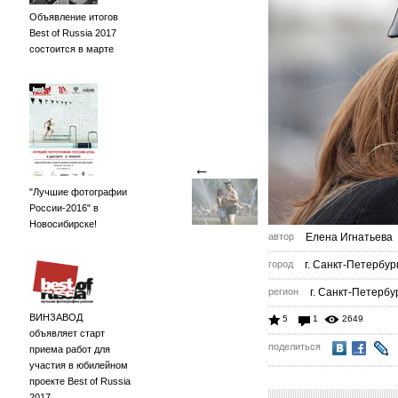
Объявление итогов
Best of Russia 2017
состоится в марте
←
"Лучшие фотографии
России-2016" в
Новосибирске!
автор
Елена Игнатьева
город
г. Санкт-Петербур
регион
г. Санкт-Петербу
ВИНЗАВОД
5
1
2649
объявляет старт
поделиться
приема работ для
участия в юбилейном
проекте Best of Russia
2017