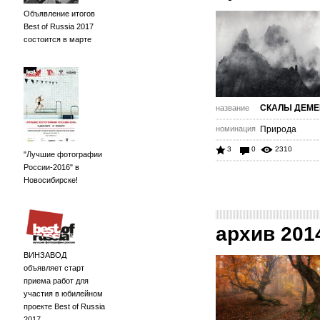
Объявление итогов
Best of Russia 2017
состоится в марте
СКАЛЫ ДЕМ
название
номинация
Природа
3
0
2310
"Лучшие фотографии
России-2016" в
Новосибирске!
архив 201
ВИНЗАВОД
объявляет старт
приема работ для
участия в юбилейном
проекте Best of Russia
2017