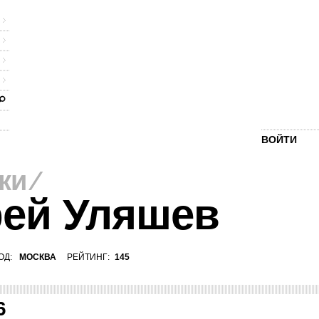
ВОЙТИ
ки
⁄
ей Уляшев
ОД:
МОСКВА
РЕЙТИНГ:
145
6