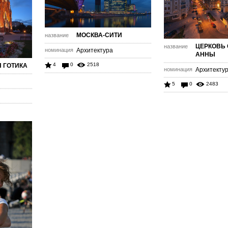
МОСКВА-СИТИ
название
ЦЕРКОВЬ
название
номинация
Архитектура
АННЫ
4
0
2518
 ГОТИКА
номинация
Архитекту
5
0
2483