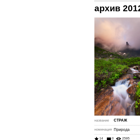
архив 201
СТРАЖ
название
номинация
Природа
14
0
2595