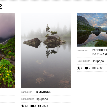
2
РАССВЕТ 
название
ГОРНЫХ 
номинация
Природа
8
0
2750
В ОБЛАКЕ
название
номинация
Природа
12
2
2613