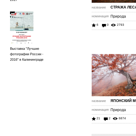
СТРАЖА ЛЕС
название
номинация
Природа
6
0
2793
Выставка "Лучшие
фотографии России -
2016" в Калининграде
ЯПОНСКИЙ М
название
номинация
Природа
21
2
6874