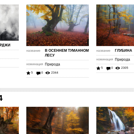
ЕРДЖИ
В ОСЕННЕМ ТУМАННОМ
ГЛУБИНА
название
название
ЛЕСУ
номинация
Природа
номинация
Природа
5
0
2305
5
0
2344
4