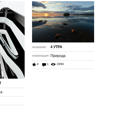
4 УТРА
название
номинация
Природа
4
1
2896
Т
ра