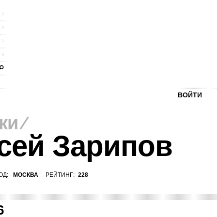
ВОЙТИ
ки
⁄
сей Зарипов
ОД:
МОСКВА
РЕЙТИНГ:
228
6