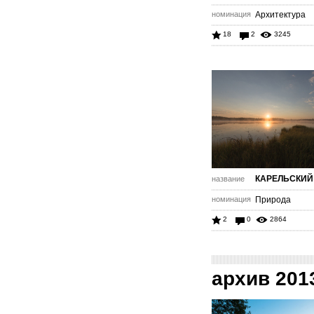
номинация
Архитектура
18
2
3245
КАРЕЛЬСКИЙ
название
номинация
Природа
2
0
2864
архив 201