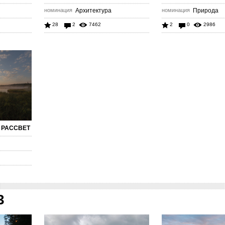
номинация
Архитектура
номинация
Природа
28
2
7462
2
0
2986
 РАССВЕТ
3