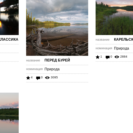
КЛАССИКА
КАРЕЛЬСК
название
номинация
Природа
1
0
2884
ПЕРЕД БУРЕЙ
название
номинация
Природа
4
0
3095