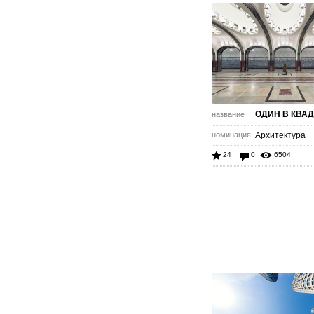
ОДИН В КВАД
название
номинация
Архитектура
24
0
6504