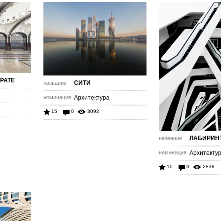
РАТЕ
СИТИ
название
номинация
Архитектура
15
0
3092
ЛАБИРИН
название
номинация
Архитекту
10
0
2838