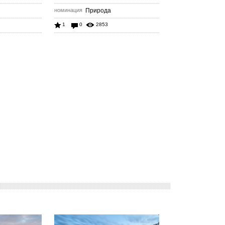
номинация
Природа
1
0
2853