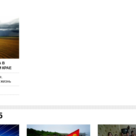
А В
 КРАЕ
я.
 жизнь
5