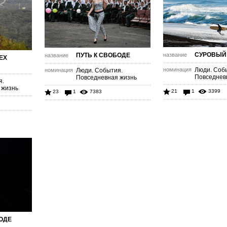
СУРОВЫЙ
ПУТЬ К СВОБОДЕ
название
название
ЕХ
номинация
Люди. Соб
номинация
Люди. События.
Повседнев
Повседневная жизнь
я.
 жизнь
21
1
3399
23
1
7383
РОДЕ