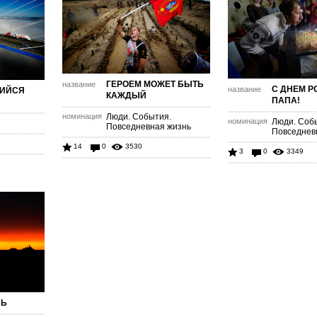
ГЕРОЕМ МОЖЕТ БЫТЬ
название
С ДНЕМ Р
название
ИЙСЯ
КАЖДЫЙ
ПАПА!
номинация
Люди. События.
номинация
Люди. Соб
Повседневная жизнь
Повседнев
14
0
3530
3
0
3349
НЬ