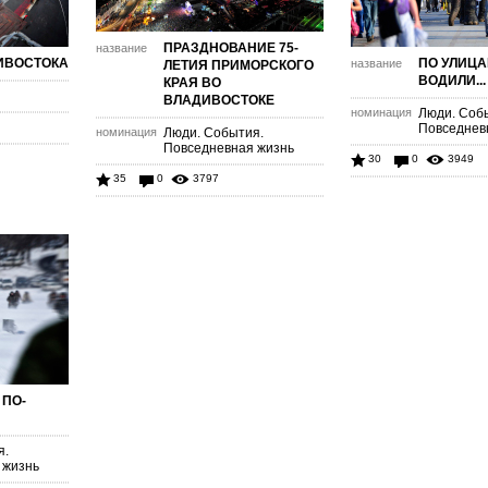
ПРАЗДНОВАНИЕ 75-
название
ИВОСТОКА
ПО УЛИЦА
название
ЛЕТИЯ ПРИМОРСКОГО
ВОДИЛИ...
КРАЯ ВО
ВЛАДИВОСТОКЕ
номинация
Люди. Соб
Повседнев
номинация
Люди. События.
Повседневная жизнь
30
0
3949
35
0
3797
 ПО-
я.
 жизнь