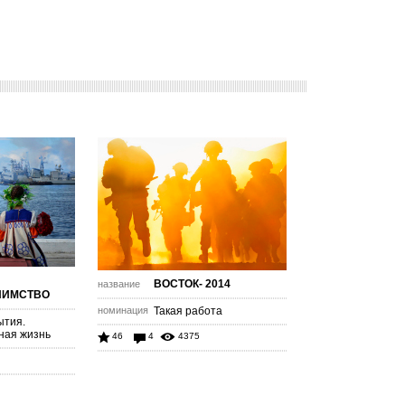
ВОСТОК- 2014
название
ИИМСТВО
номинация
Такая работа
ытия.
ная жизнь
46
4
4375