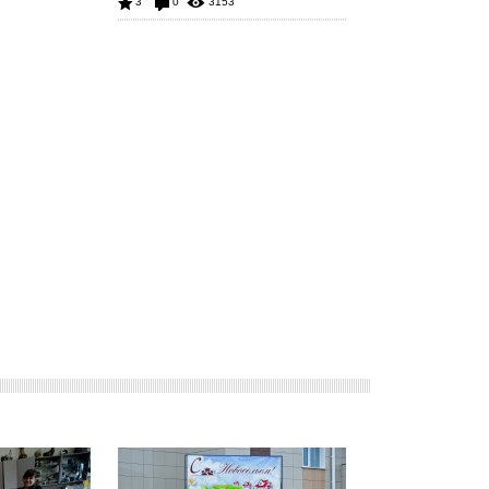
3
0
3153