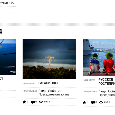
нутри нас
4
СТ
РУССКОЕ
название
ГАГАРИНЦЫ
название
ГОСТЕПР
номинация
Люди. События.
номинация
Люди. Соб
Повседневная жизнь
Повседнев
5
0
3974
6
0
4589