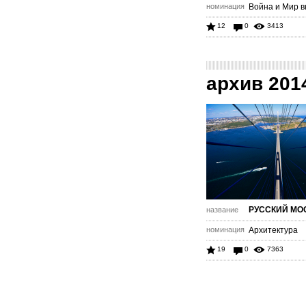
номинация
Война и Мир в
12
0
3413
архив 201
РУССКИЙ МО
название
номинация
Архитектура
19
0
7363