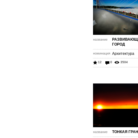
РАЗВИВАЮЩ
название
ГОРОД
номинация
Архитектура
12
0
3504
ТОНКАЯ ГРА
название