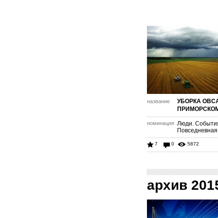
УБОРКА ОВС
название
ПРИМОРСКОМ
номинация
Люди. Событи
Повседневная
7
0
5872
архив 201