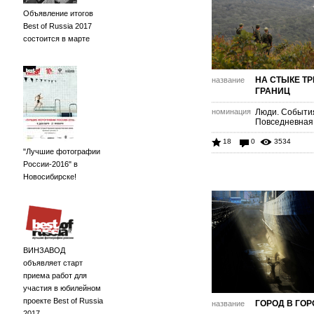
Объявление итогов
Best of Russia 2017
состоится в марте
НА СТЫКЕ ТР
название
ГРАНИЦ
номинация
Люди. Событи
Повседневная
18
0
3534
"Лучшие фотографии
России-2016" в
Новосибирске!
ВИНЗАВОД
объявляет старт
приема работ для
участия в юбилейном
проекте Best of Russia
ГОРОД В ГО
название
2017