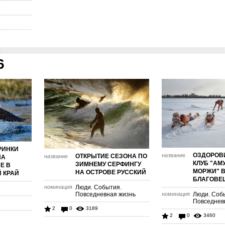
6
РИНКИ
ОЗДОРОВ
название
ОТКРЫТИЕ СЕЗОНА ПО
название
НА
КЛУБ "АМ
ЗИМНЕМУ СЕРФИНГУ
Е В
МОРЖИ" 
НА ОСТРОВЕ РУССКИЙ
 КРАЙ
БЛАГОВЕ
номинация
Люди. События.
Повседневная жизнь
номинация
Люди. Соб
Повседнев
2
0
3189
2
0
3460