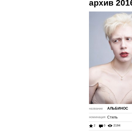
архив 201
АЛЬБИНОС
название
номинация
Стиль
2
0
2194