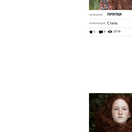
ПРЯТКИ
название
номинация
Стиль
1
0
2579