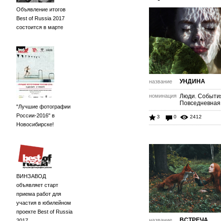
Объявление итогов
Best of Russia 2017
состоится в марте
УНДИНА
название
номинация
Люди. Событи
Повседневная
"Лучшие фотографии
России-2016" в
3
0
2412
Новосибирске!
ВИНЗАВОД
объявляет старт
приема работ для
участия в юбилейном
проекте Best of Russia
ВСТРЕЧА
название
2017