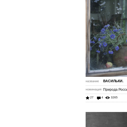
ВАСИЛЬКИ.
название
номинация
Природа Роcс
27
4
3265