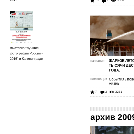
13
2
3306
Выставка "Лучшие
фотографии России -
2016" в Калининграде
ЖАРКОЕ ЛЕТ
название
ТЫСЯЧИ ДЕС
ГОДА.
номинация
События / пов
жизнь
7
2
3261
архив 200