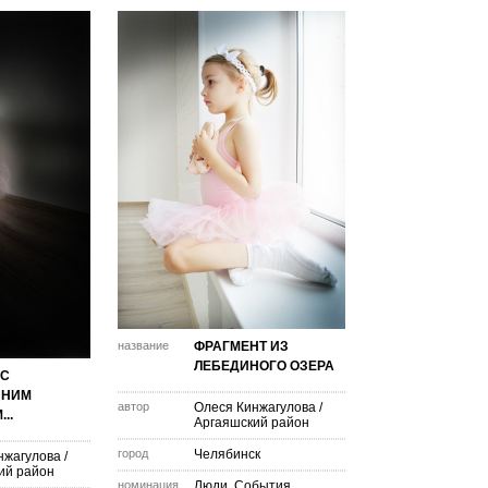
название
ФРАГМЕНТ ИЗ
ЛЕБЕДИНОГО ОЗЕРА
 С
ННИМ
автор
Олеся Кинжагулова
/
..
Аргаяшский район
город
Челябинск
нжагулова
/
ий район
номинация
Люди. События.