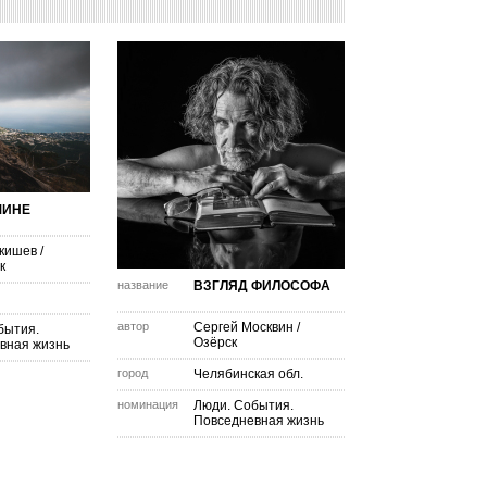
ШИНЕ
кишев
/
к
название
ВЗГЛЯД ФИЛОСОФА
автор
Сергей Москвин
/
бытия.
Озёрск
вная жизнь
город
Челябинская обл.
номинация
Люди. События.
Повседневная жизнь