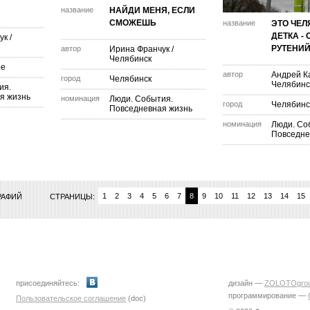
название
НАЙДИ МЕНЯ, ЕСЛИ
СМОЖЕШЬ
название
ЭТО ЧЕЛ
ДЕТКА - 
ук
/
РУТЕНИЙ
автор
Ирина Франчук
/
Челябинск
ое
автор
Андрей 
город
Челябинск
Челябинс
ия.
я жизнь
номинация
Люди. События.
город
Челябинс
Повседневная жизнь
номинация
Люди. Со
Повседне
1
2
3
4
5
6
7
8
9
10
11
12
13
14
15
РАФИЙ
СТРАНИЦЫ:
присоединяйтесь:
дизайн —
ZOLOTOgro
программирование —
Пользовательское соглашение
(doc)