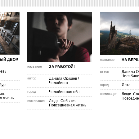
ЫЙ ДВОР.
название
НА ВЕР
название
ЗА РАБОТОЙ!
шев
/
автор
Данила О
Челябинс
автор
Данила Окишев
/
Челябинск
бург
город
Ялта
город
Челябинская обл.
ия.
номинация
Люди. Со
я жизнь
Повседне
номинация
Люди. События.
Повседневная жизнь