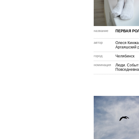
название
ПЕРВАЯ РО
автор
Олеся Кинжа
Аргаяшский 
город
Челябинск
номинация
Люди. Событ
Повседневна