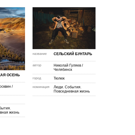
название
СЕЛЬСКИЙ БУНТАРЬ
автор
Николай Гуляев
/
Челябинск
КАЯ ОСЕНЬ
город
Тюлюк
осквин
/
номинация
Люди. События.
Повседневная жизнь
бытия.
вная жизнь