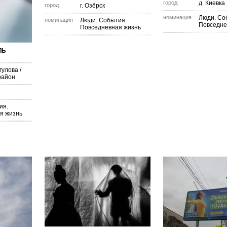
город
д. Киевка
город
г. Озёрск
номинация
Люди. Со
номинация
Люди. События.
Повседне
Повседневная жизнь
ЛЬ
гулова
/
район
ия.
я жизнь