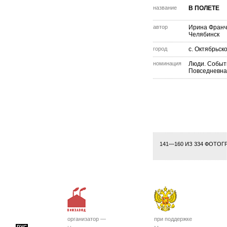
название
В ПОЛЕТЕ
автор
Ирина Франч
Челябинск
город
с. Октябрьск
номинация
Люди. Событ
Повседневна
141—160 ИЗ 334 ФОТОГ
организатор —
при поддержке
РУС