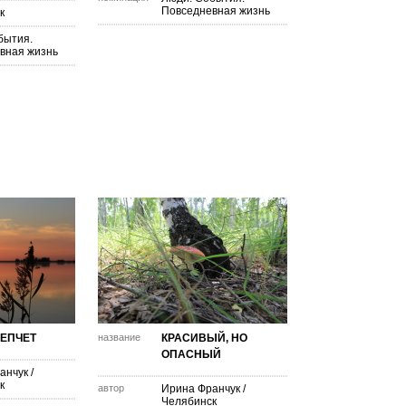
Повседневная жизнь
к
бытия.
вная жизнь
ЕПЧЕТ
название
КРАСИВЫЙ, НО
ОПАСНЫЙ
анчук
/
к
автор
Ирина Франчук
/
Челябинск