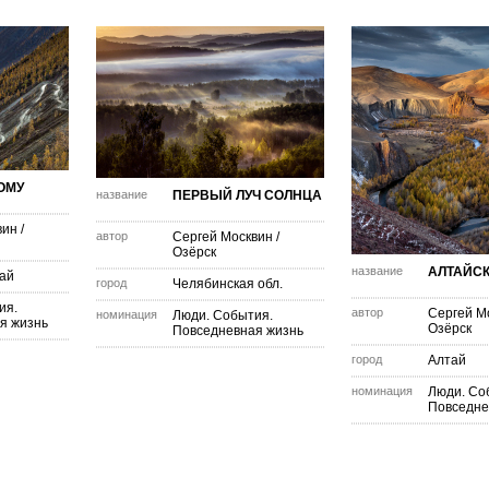
ОМУ
название
ПЕРВЫЙ ЛУЧ СОЛНЦА
вин
/
автор
Сергей Москвин
/
Озёрск
название
АЛТАЙС
рай
город
Челябинская обл.
ия.
автор
Сергей М
номинация
Люди. События.
я жизнь
Озёрск
Повседневная жизнь
город
Алтай
номинация
Люди. Со
Повседне