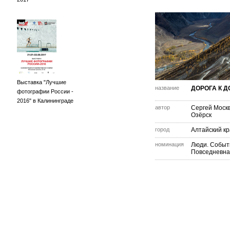
Выставка "Лучшие
название
ДОРОГА К Д
фотографии России -
2016" в Калининграде
автор
Сергей Моск
Озёрск
город
Алтайский к
номинация
Люди. Событ
Повседневна