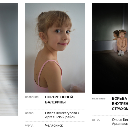
название
ПОРТРЕТ ЮНОЙ
название
БОРЬБА
БАЛЕРИНЫ
ВНУТРЕ
СТРАХОМ.
автор
Олеся Кинжагулова
/
Аргаяшский район
автор
Олеся Ки
Аргаяшск
Е
город
Челябинск