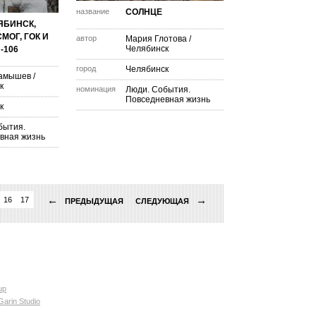
название
СОЛНЦЕ
ЯБИНСК,
СМОГ, ГОК И
автор
Мария Глотова
/
Челябинск
-106
город
Челябинск
Камышев
/
к
номинация
Люди. События.
Повседневная жизнь
к
бытия.
вная жизнь
←
→
16
17
ПРЕДЫДУЩАЯ
СЛЕДУЮЩАЯ
up
Garin Studio