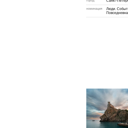
город
Санкт-Петер
номинация
Люди. Событ
Повседневна