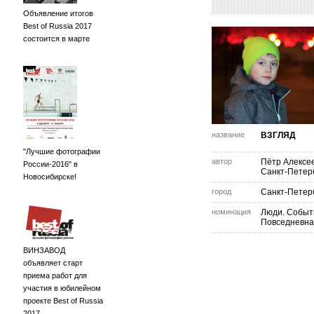
Объявление итогов
Best of Russia 2017
состоится в марте
название
ВЗГЛЯД
"Лучшие фотографии
автор
Пётр Алексе
России-2016" в
Санкт-Петер
Новосибирске!
город
Санкт-Петер
номинация
Люди. Событ
Повседневна
ВИНЗАВОД
объявляет старт
приема работ для
участия в юбилейном
проекте Best of Russia
2017