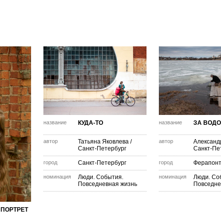
название
КУДА-ТО
название
ЗА ВОД
автор
Татьяна Яковлева
/
автор
Александ
Санкт-Петербург
Санкт-Пе
город
Санкт-Петербург
город
Ферапонт
номинация
Люди. События.
номинация
Люди. Со
Повседневная жизнь
Повседне
ПОРТРЕТ