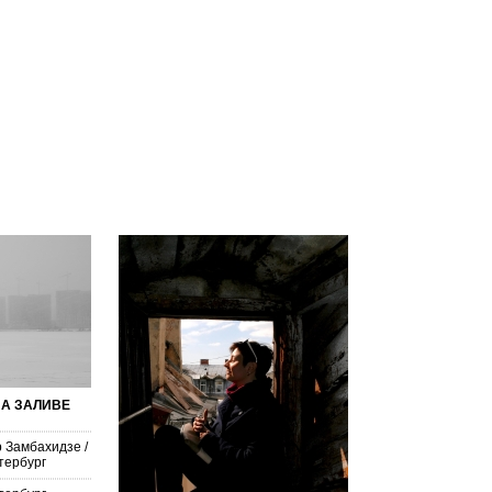
А ЗАЛИВЕ
 Замбахидзе
/
тербург