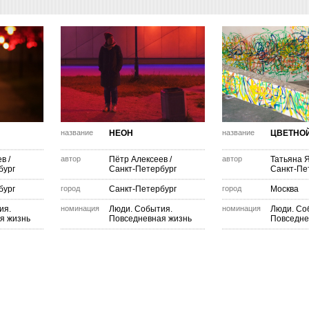
название
НЕОН
название
ЦВЕТНО
ев
/
автор
Пётр Алексеев
/
автор
Татьяна 
бург
Санкт-Петербург
Санкт-Пе
бург
город
Санкт-Петербург
город
Москва
ия.
номинация
Люди. События.
номинация
Люди. Со
я жизнь
Повседневная жизнь
Повседне