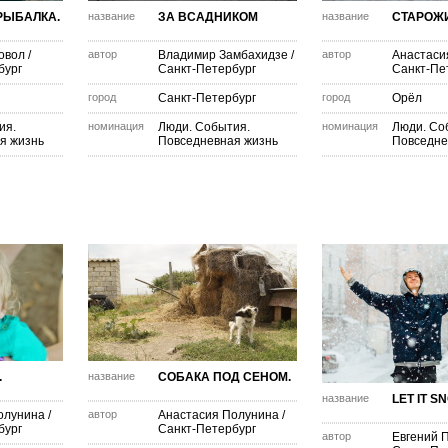
РЫБАЛКА.
название
ЗА ВСАДНИКОМ
название
СТАРОЖ
овол
/
автор
Владимир Замбахидзе
/
автор
Анастаси
бург
Санкт-Петербург
Санкт-Пе
город
Санкт-Петербург
город
Орёл
ия.
номинация
Люди. События.
номинация
Люди. Со
я жизнь
Повседневная жизнь
Повседне
.
название
СОБАКА ПОД СЕНОМ.
название
LET IT S
олунина
/
автор
Анастасия Полунина
/
бург
Санкт-Петербург
автор
Евгений 