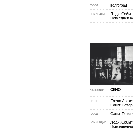
город
волгоград
номинация
Люди. Событ
Повседневна
название
ОКНО
автор
Елена Алекс
Санкт-Петер
город
Санкт-Петер
номинация
Люди. Событ
Повседневна