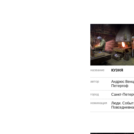
название
КУЗНЯ
автор
Андрюс Венц
Петергоф
город
Санкт-Петер
номинация
Люди. Событ
Повседневна