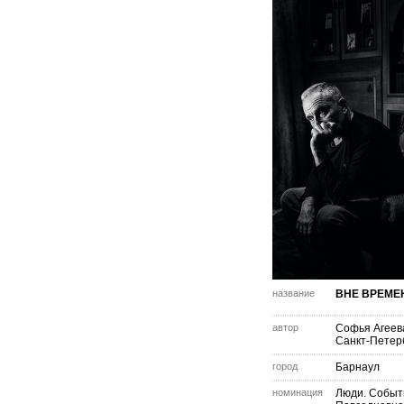
название
ВНЕ ВРЕМЕ
автор
Софья Агеев
Санкт-Петер
город
Барнаул
номинация
Люди. Событ