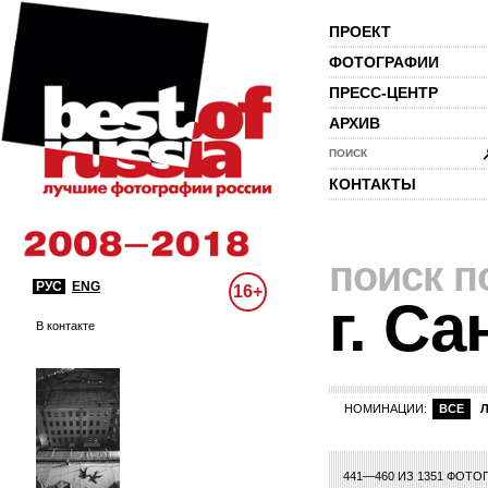
ПРОЕКТ
ФОТОГРАФИИ
ПРЕСС-ЦЕНТР
АРХИВ
ПОИСК
КОНТАКТЫ
поиск п
РУС
ENG
16+
г. С
В контакте
НОМИНАЦИИ:
ВСЕ
1
2
3
4
5
6
7
8
9
10
11
12
13
14
441—460 ИЗ 1351 ФОТО