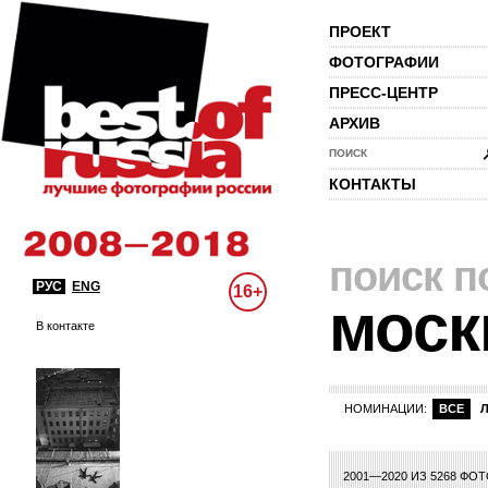
ПРОЕКТ
ФОТОГРАФИИ
ПРЕСС-ЦЕНТР
АРХИВ
ПОИСК
КОНТАКТЫ
поиск п
РУС
ENG
16+
моск
В контакте
НОМИНАЦИИ:
ВСЕ
4
75
76
77
78
79
80
81
82
83
84
85
86
87
88
89
90
91
92
2001—2020 ИЗ 5268 ФО