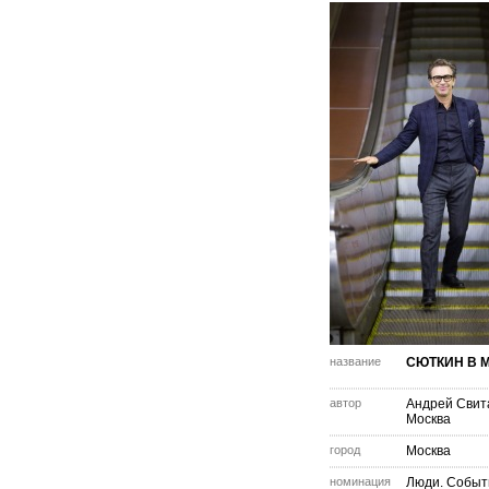
название
СЮТКИН В 
автор
Андрей Свит
Москва
город
Москва
номинация
Люди. Событ