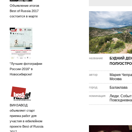
Объявление итогов
Best of Russia 2017
состоится в марте
название
БУДНИЙ ДЕ
ПОЛУОСТРО
"Лучшие фотографии
России-2016" в
Новосибирске!
автор
Мария Чепра
Москва
город
Балаклава
номинация
Люди. Событ
Повседневна
ВИНЗАВОД
объявляет старт
приема работ для
участия в юбилейном
проекте Best of Russia
2017