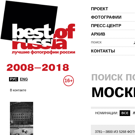
ПРОЕКТ
ФОТОГРАФИИ
ПРЕСС-ЦЕНТР
АРХИВ
ПОИСК
КОНТАКТЫ
поиск п
РУС
ENG
16+
моск
В контакте
НОМИНАЦИИ:
ВСЕ
8
169
170
171
172
173
174
175
176
177
178
179
180
181
182
18
3781—3800 ИЗ 5268 ФО