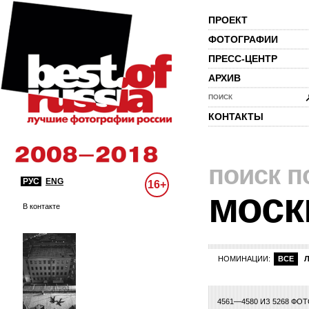
ПРОЕКТ
ФОТОГРАФИИ
ПРЕСС-ЦЕНТР
АРХИВ
ПОИСК
КОНТАКТЫ
поиск п
РУС
ENG
16+
моск
В контакте
НОМИНАЦИИ:
ВСЕ
7
208
209
210
211
212
213
214
215
216
217
218
219
220
221
22
4561—4580 ИЗ 5268 ФО