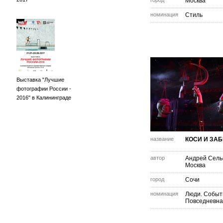
город
Москва
номинация
Стиль
Выставка "Лучшие
фотографии России -
2016" в Калининграде
название
КОСИ И ЗА
автор
Андрей Сель
Москва
город
Сочи
номинация
Люди. Событ
Повседневна