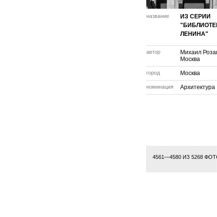
название
ИЗ СЕРИИ
"БИБЛИОТЕ
ЛЕНИНА"
автор
Михаил Розан
Москва
город
Москва
номинация
Архитектура
7
208
209
210
211
212
213
214
215
216
217
218
219
220
221
22
4561—4580 ИЗ 5268 ФО