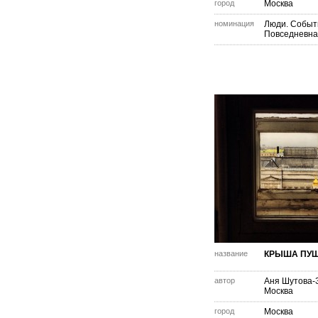
город
Москва
номинация
Люди. Событ
Повседневна
название
КРЫША ПУ
автор
Аня Шутова-
Москва
город
Москва