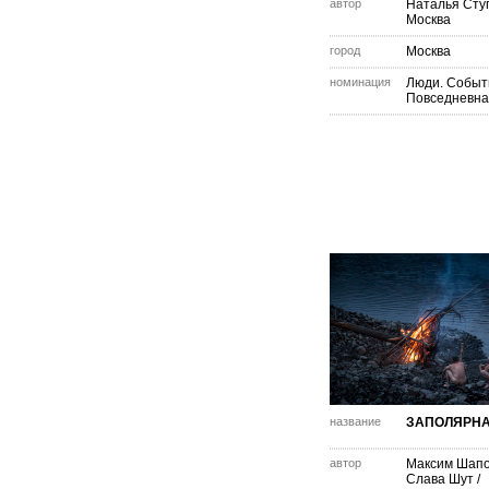
автор
Наталья Сту
Москва
город
Москва
номинация
Люди. Событ
Повседневна
название
ЗАПОЛЯРНА
автор
Максим Шапо
Слава Шут /