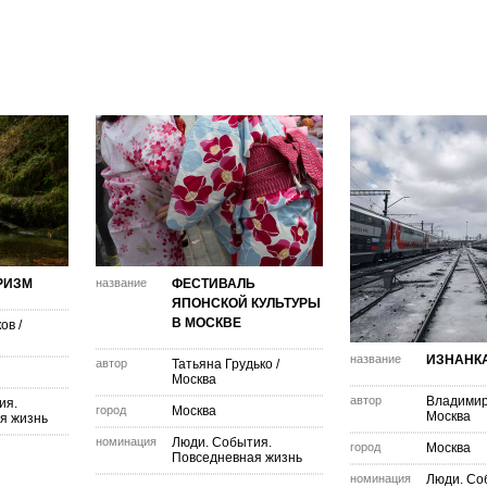
РИЗМ
название
ФЕСТИВАЛЬ
ЯПОНСКОЙ КУЛЬТУРЫ
В МОСКВЕ
ков
/
название
ИЗНАНК
автор
Татьяна Грудько
/
Москва
автор
Владимир
ия.
город
Москва
Москва
я жизнь
номинация
Люди. События.
город
Москва
Повседневная жизнь
номинация
Люди. Со