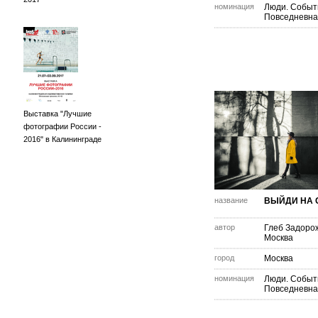
номинация
Люди. Событ
Повседневна
Выставка "Лучшие
фотографии России -
2016" в Калининграде
название
ВЫЙДИ НА 
автор
Глеб Задоро
Москва
город
Москва
номинация
Люди. Событ
Повседневна