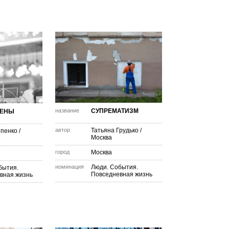
название
СУПРЕМАТИЗМ
ЦЕНЫ
автор
Татьяна Грудько
/
пенко
/
Москва
город
Москва
номинация
Люди. События.
бытия.
Повседневная жизнь
вная жизнь