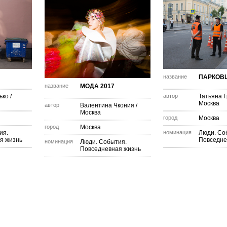
название
ПАРКОВ
название
МОДА 2017
ько
/
автор
Татьяна Г
Москва
автор
Валентина Чкония
/
Москва
город
Москва
город
Москва
ия.
номинация
Люди. Со
я жизнь
Повседне
номинация
Люди. События.
Повседневная жизнь