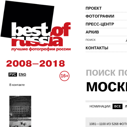
ПРОЕКТ
ФОТОГРАФИИ
ПРЕСС-ЦЕНТР
АРХИВ
ПОИСК
КОНТАКТЫ
поиск п
РУС
ENG
16+
моск
В контакте
НОМИНАЦИИ:
ВСЕ
3
24
25
26
27
28
29
30
31
32
33
34
35
36
37
38
39
40
41
1081—1100 ИЗ 5268 ФО