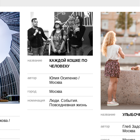
название
КАЖДОЙ КОШКЕ ПО
ЧЕЛОВЕКУ
автор
Юлия Осипенко
/
Москва
город
Москва
номинация
Люди. События.
Повседневная жизнь
название
УЛЫБОЧ
кова
/
автор
Глеб Зад
Москва
город