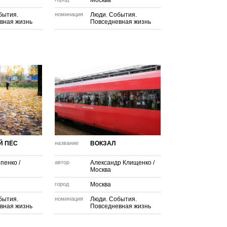
Москва
бытия.
номинация
Люди. События.
вная жизнь
Повседневная жизнь
Й ПЁС
название
ВОКЗАЛ
пенко
/
автор
Александр Клищенко
/
Москва
город
Москва
бытия.
номинация
Люди. События.
вная жизнь
Повседневная жизнь