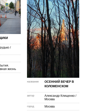
ЩИКИ
рудько
/
бытия.
вная жизнь
название
ОСЕННИЙ ВЕЧЕР В
КОЛОМЕНСКОМ
автор
Александр Клищенко
/
Москва
город
Москва