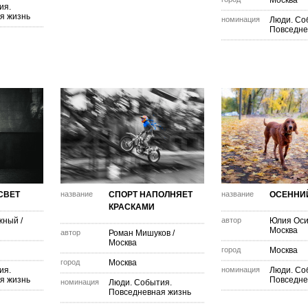
Москва
ия.
я жизнь
номинация
Люди. Со
Повседне
СВЕТ
название
СПОРТ НАПОЛНЯЕТ
название
ОСЕННИ
КРАСКАМИ
жный
/
автор
Юлия Оси
Москва
автор
Роман Мишуков
/
Москва
город
Москва
город
Москва
ия.
номинация
Люди. Со
я жизнь
Повседне
номинация
Люди. События.
Повседневная жизнь