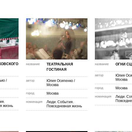
КОВСКОГО
название
ТЕАТРАЛЬНАЯ
название
ОГНИ С
ГОСТИНАЯ
автор
Юлия Оси
Москва
ько
/
автор
Юлия Осипенко
/
Москва
город
Москва
город
Москва
номинация
Люди. Со
Повседне
ия.
номинация
Люди. События.
я жизнь
Повседневная жизнь