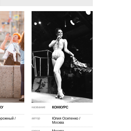
КУ
название
КОНКУРС
орожный
/
автор
Юлия Осипенко
/
Москва
город