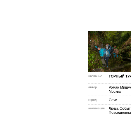
название
ГОРНЫЙ ТУ
автор
Роман Мишу
Москва
город
Сочи
номинация
Люди. Событ
Повседневна