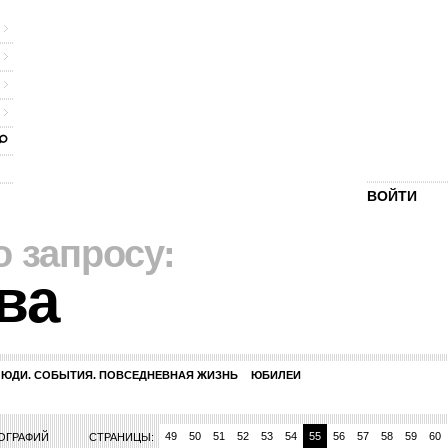
ВОЙТИ
о запросу:
ва
ЛЮДИ. СОБЫТИЯ. ПОВСЕДНЕВНАЯ ЖИЗНЬ
ЮБИЛЕИ
42
43
44
45
46
47
48
49
50
51
52
53
54
55
56
57
58
59
60
ТОГРАФИЙ
СТРАНИЦЫ: