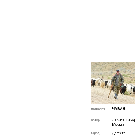
название
ЧАБАН
автор
Лариса Киба
Москва
город
Дагестан