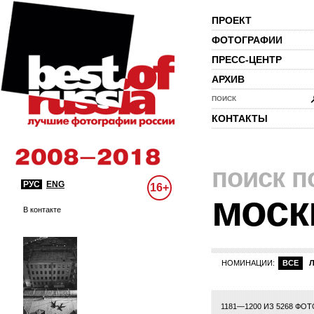
ПРОЕКТ
ФОТОГРАФИИ
ПРЕСС-ЦЕНТР
АРХИВ
ПОИСК
КОНТАКТЫ
поиск п
РУС
ENG
16+
моск
В контакте
НОМИНАЦИИ:
ВСЕ
8
29
30
31
32
33
34
35
36
37
38
39
40
41
42
43
44
45
46
1181—1200 ИЗ 5268 ФО