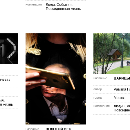
номинация
Люди. События.
Повседневная жизнь
название
ЦАРИЦЫ
ычева
/
автор
Рамзия Г
город
Москва
ия.
я жизнь
номинация
Люди. Со
Повседне
название
ЗОЛОТОЙ ВЕК