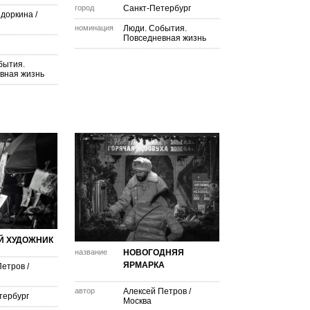
город
Санкт-Петербург
доркина
/
номинация
Люди. События.
Повседневная жизнь
бытия.
вная жизнь
Й ХУДОЖНИК
название
НОВОГОДНЯЯ
ЯРМАРКА
Петров
/
автор
Алексей Петров
/
тербург
Москва