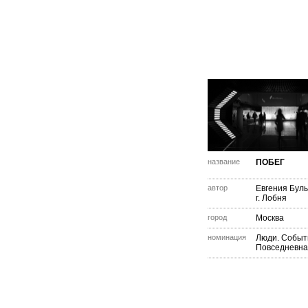
название
ПОБЕГ
автор
Евгения Бул
г. Лобня
город
Москва
номинация
Люди. Событ
Повседневна