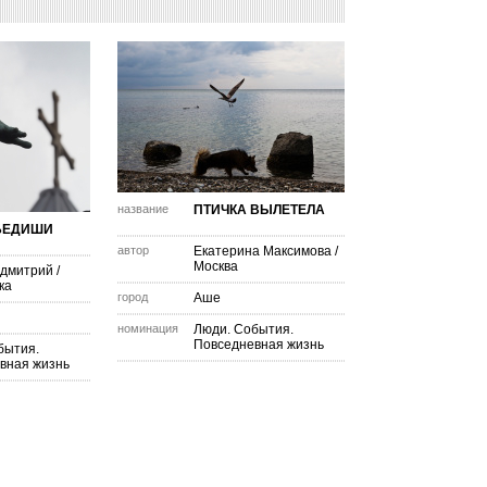
название
ПТИЧКА ВЫЛЕТЕЛА
БЕДИШИ
автор
Екатерина Максимова
/
Москва
 дмитрий
/
ка
город
Аше
номинация
Люди. События.
Повседневная жизнь
бытия.
вная жизнь