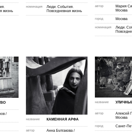
автор
Мария Си
ия.
номинация
Люди. События.
Москва
я жизнь
Повседневная жизнь
город
Москва
номинация
Люди. Со
Повседне
название
УЛИЧНЫ
ТВО
автор
Алексей 
ров
/
Москва
название
КАМЕННАЯ АРФА
город
Санкт-Пе
автор
Анна Булгакова
/