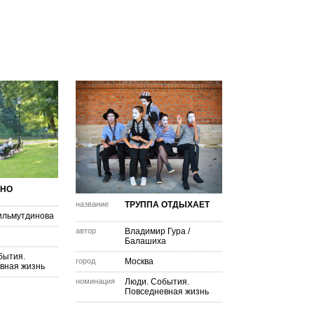
НО
название
ТРУППА ОТДЫХАЕТ
ильмутдинова
автор
Владимир Гура
/
Балашиха
бытия.
город
Москва
вная жизнь
номинация
Люди. События.
Повседневная жизнь