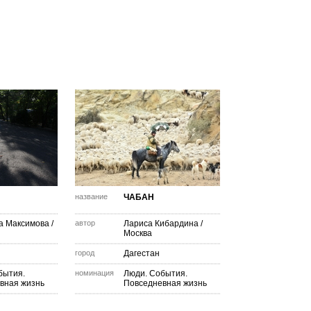
название
ЧАБАН
а Максимова
/
автор
Лариса Кибардина
/
Москва
город
Дагестан
бытия.
номинация
Люди. События.
вная жизнь
Повседневная жизнь