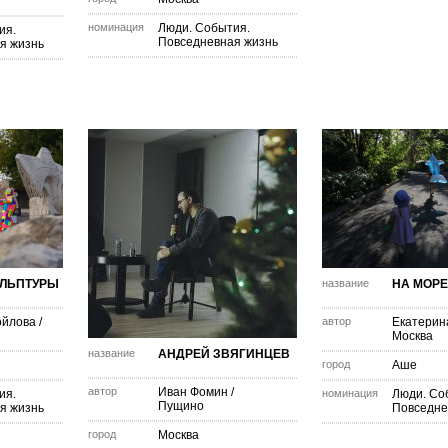
номинация
Люди. События.
ия.
Повседневная жизнь
я жизнь
ЛЬПТУРЫ
название
НА МОРЕ
ойлова
/
автор
Екатерин
Москва
название
АНДРЕЙ ЗВЯГИНЦЕВ
город
Аше
автор
Иван Фомин
/
ия.
номинация
Люди. Со
Пущино
я жизнь
Повседне
город
Москва