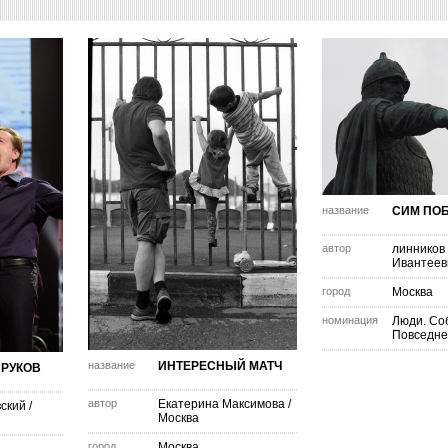
название
СИМ ПО
автор
линников
Ивантеев
город
Москва
номинация
Люди. Со
Повседне
название
ИНТЕРЕСНЫЙ МАТЧ
ЗРУКОВ
автор
Екатерина Максимова
/
вский
/
Москва
город
Москва