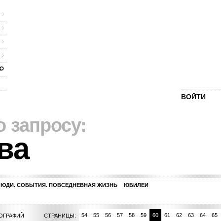
ВОЙТИ
о запросу:
ва
ЛЮДИ. СОБЫТИЯ. ПОВСЕДНЕВНАЯ ЖИЗНЬ
ЮБИЛЕИ
47
48
49
50
51
52
53
54
55
56
57
58
59
60
61
62
63
64
65
ТОГРАФИЙ
СТРАНИЦЫ: