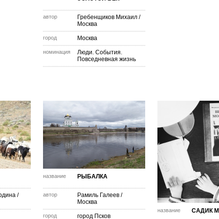
автор
Гребенщиков Михаил
/
Москва
город
Москва
номинация
Люди. События.
Повседневная жизнь
название
РЫБАЛКА
рдина
/
автор
Рамиль Галеев
/
Москва
название
САДИК 
город
город Псков