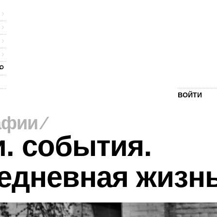
ВОЙТИ
афии
⁄
. события.
едневная жизн