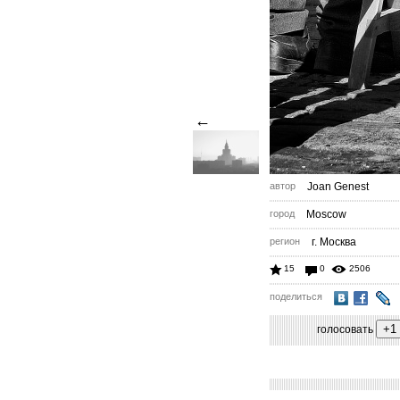
←
автор
Joan Genest
город
Moscow
регион
г. Москва
15
0
2506
поделиться
голосовать