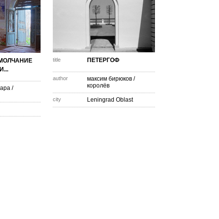
title
ПЕТЕРГОФ
 МОЛЧАНИЕ
...
author
максим бирюков
/
королёв
ара
/
city
Leningrad Oblast