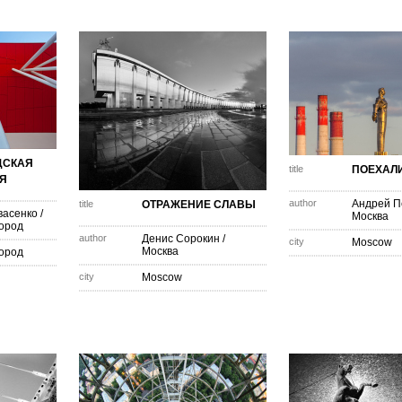
ДСКАЯ
title
ПОЕХАЛИ
Я
author
Андрей П
title
ОТРАЖЕНИЕ СЛАВЫ
васенко
/
Москва
ород
author
Денис Сорокин
/
city
Moscow
Москва
ород
city
Moscow