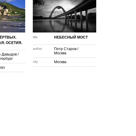
ЁРТВЫХ.
title
НЕБЕСНЫЙ МОСТ
Я. ОСЕТИЯ.
author
Петр Старов
/
Москва
 Давыдов
/
тербург
city
Москва
каз