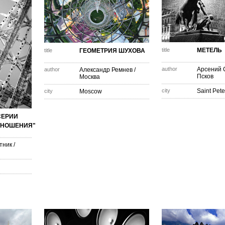
title
МЕТЕЛЬ
title
ГЕОМЕТРИЯ ШУХОВА
author
Арсений 
author
Александр Ремнев
/
Псков
Москва
city
Saint Pet
city
Moscow
СЕРИИ
ТНОШЕНИЯ"
тник
/