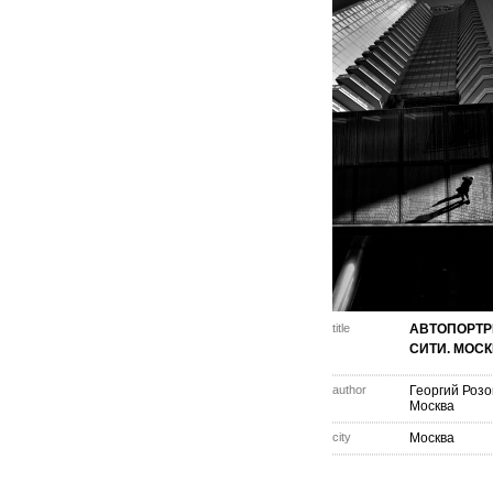
title
АВТОПОРТР
СИТИ. МОС
author
Георгий Розо
Москва
city
Москва