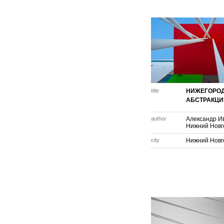
title
НИЖЕГОРО
АБСТРАКЦИ
author
Александр И
Нижний Новг
city
Нижний Новг