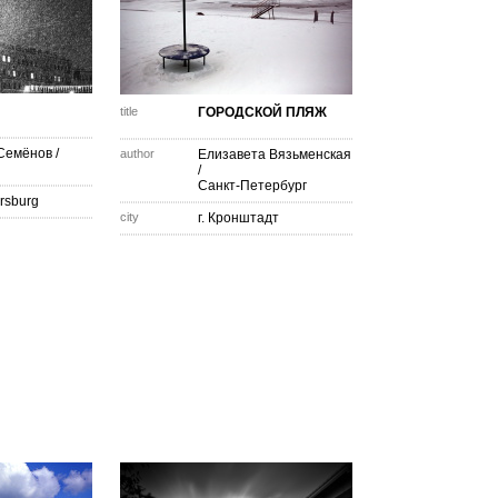
title
ГОРОДСКОЙ ПЛЯЖ
Семёнов
/
author
Елизавета Вязьменская
/
Санкт-Петербург
ersburg
city
г. Кронштадт