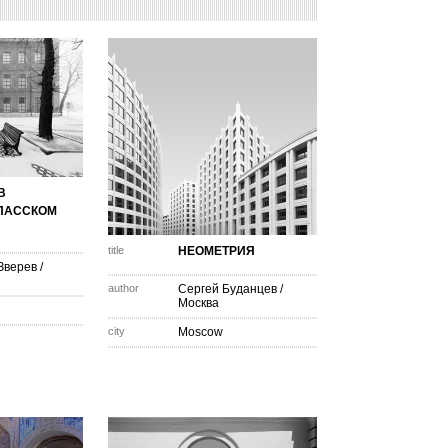
В
ПАССКОМ
title
НЕОМЕТРИЯ
Зверев
/
author
Сергей Буданцев
/
Москва
city
Moscow