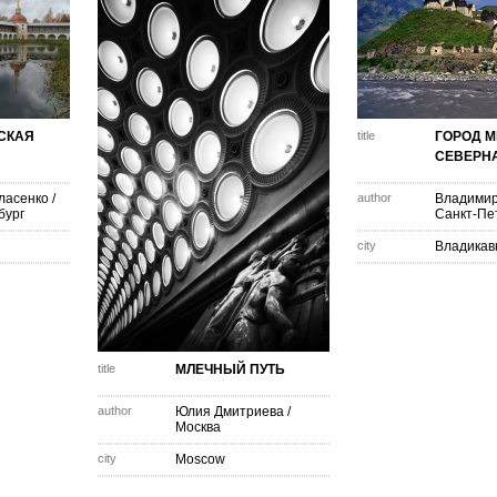
СКАЯ
title
ГОРОД М
СЕВЕРНА
ласенко
/
author
Владимир
бург
Санкт-Пе
city
Владикав
title
МЛЕЧНЫЙ ПУТЬ
author
Юлия Дмитриева
/
Москва
city
Moscow