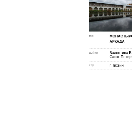
title
МОНАСТЫР
АРКАДА
author
Валентина В
Санкт-Петер
city
г. Тихвин