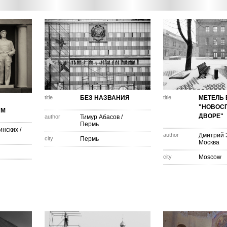
title
БЕЗ НАЗВАНИЯ
title
МЕТЕЛЬ 
"НОВОС
ЗМ
ДВОРЕ"
author
Тимур Абасов
/
Пермь
инских
/
author
Дмитрий 
city
Пермь
Москва
city
Moscow