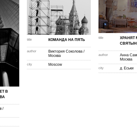
title
ХРАНЯТ
title
КОМАНДА НА ПЯТЬ
СВЯТЫНИ
author
Виктория Соколова
/
author
Анна Сам
Москва
Москва
city
Moscow
city
д. Еськи
ЕТ В
КВА
в
/