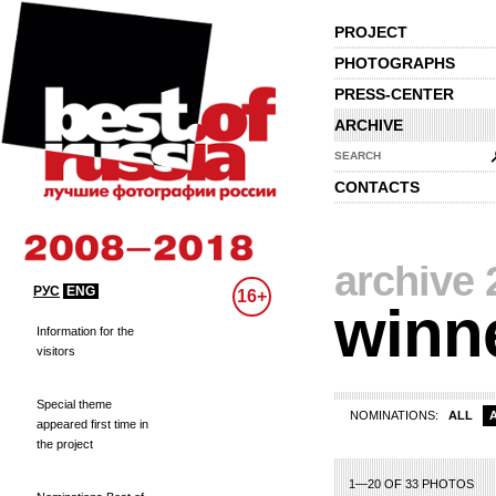
PROJECT
PHOTOGRAPHS
PRESS-CENTER
ARCHIVE
SEARCH
CONTACTS
archive 
РУС
ENG
16+
winn
Information for the
visitors
Special theme
NOMINATIONS:
ALL
appeared first time in
the project
1—20 OF 33 PHOTOS