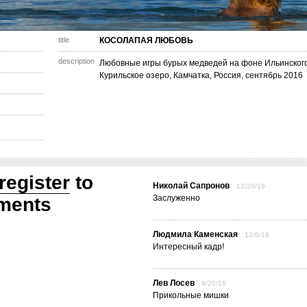
title
КОСОЛАПАЯ ЛЮБОВЬ
description
Любовные игры бурых медведей на фоне Ильинского
Курильское озеро, Камчатка, Россия, сентябрь 2016
register
to
Николай Сапронов
12/20/16
Заслуженно
ments
Людмила Каменская
12/6/16
Интересный кадр!
Лев Лосев
9/20/16
Прикольные мишки