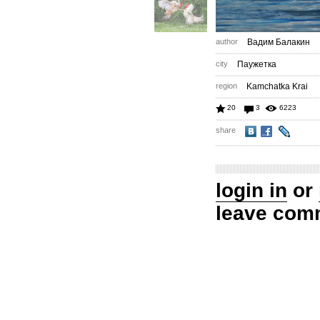
author
Вадим Балакин
city
Паужетка
region
Kamchatka Krai
20
3
6223
share
login in
or
leave com