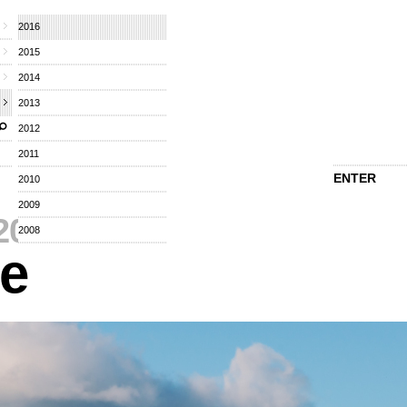
2016
2015
2014
2013
2012
2011
ENTER
2010
2009
2016
⁄
2008
re