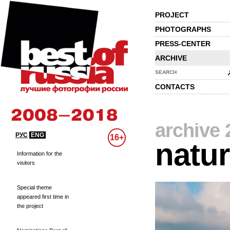
PROJECT
PHOTOGRAPHS
PRESS-CENTER
ARCHIVE
SEARCH
CONTACTS
archive 
РУС
ENG
16+
natu
Information for the
visitors
Special theme
appeared first time in
the project