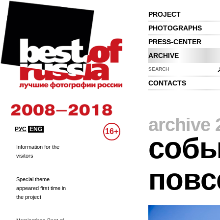
PROJECT
PHOTOGRAPHS
PRESS-CENTER
ARCHIVE
SEARCH
CONTACTS
archive 
РУС
ENG
16+
собы
Information for the
visitors
повс
Special theme
appeared first time in
the project