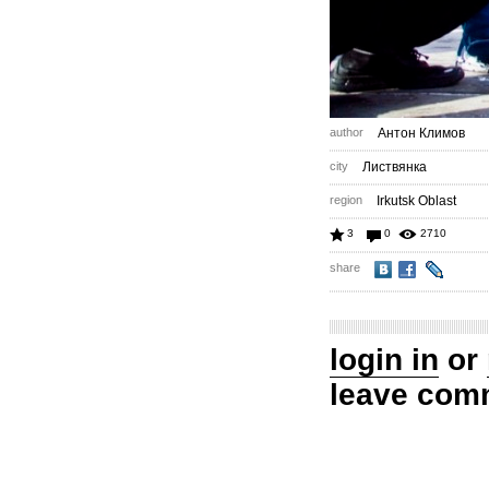
author
Антон Климов
city
Листвянка
region
Irkutsk Oblast
3
0
2710
share
login in
or
leave com