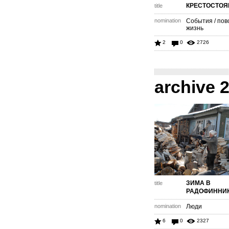
КРЕСТОСТОЯ
title
nomination
События / пов
жизнь
2
0
2726
archive 
ЗИМА В
title
РАДОФИННИ
nomination
Люди
6
0
2327