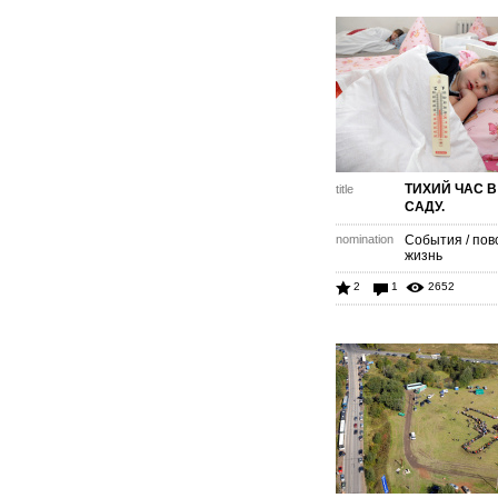
ТИХИЙ ЧАС В
title
САДУ.
nomination
События / пов
жизнь
2
1
2652