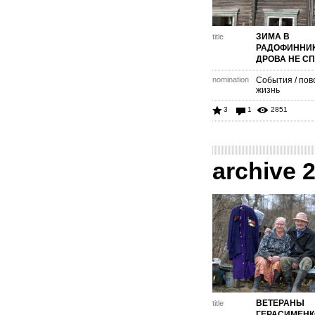
ЗИМА В
title
РАДОФИННИК
ДРОВА НЕ СП
nomination
События / пов
жизнь
3
1
2851
archive 
ВЕТЕРАНЫ
title
ГЕРАСИМЕНК