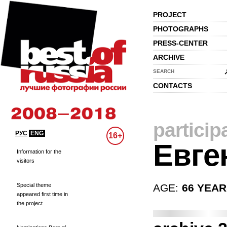
PROJECT
PHOTOGRAPHS
PRESS-CENTER
ARCHIVE
SEARCH
CONTACTS
particip
РУС
ENG
16+
Евге
Information for the
visitors
Special theme
AGE:
66 YEA
appeared first time in
the project