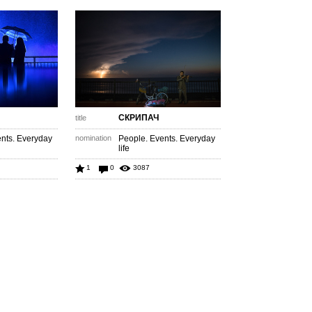
СКРИПАЧ
title
nts. Everyday
nomination
People. Events. Everyday
life
1
0
3087