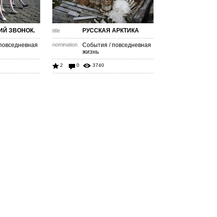
Й ЗВОНОК.
РУССКАЯ АРКТИКА
title
 повседневная
nomination
События / повседневная
жизнь
2
0
3740