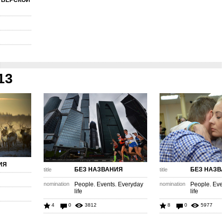
ТВЕРСКОЙ
13
ИЯ
БЕЗ НАЗВАНИЯ
БЕЗ НАЗ
title
title
nomination
People. Events. Everyday
nomination
People. Eve
life
life
4
0
3812
8
0
5977