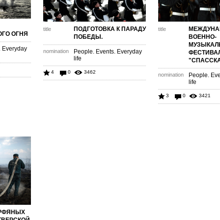
ПОДГОТОВКА К ПАРАДУ
МЕЖДУН
title
title
ГО ОГНЯ
ПОБЕДЫ.
ВОЕННО-
МУЗЫКАЛ
. Everyday
nomination
People. Events. Everyday
ФЕСТИВА
life
"СПАССК
4
0
3462
nomination
People. Eve
life
3
0
3421
ОРФЯНЫХ