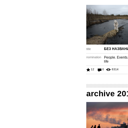
БЕЗ НАЗВАН
title
nomination
People. Events
life
12
0
6314
archive 20