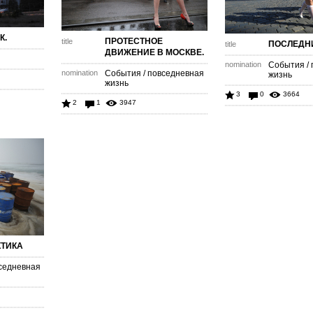
К.
ПРОТЕСТНОЕ
title
ПОСЛЕДНИ
title
ДВИЖЕНИЕ В МОСКВЕ.
nomination
События /
nomination
События / повседневная
жизнь
жизнь
3
0
3664
2
1
3947
КТИКА
седневная