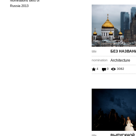
Nominations Best of
Russia 2013
БЕЗ НАЗВАН
title
nomination
Architecture
4
0
3082
ВЫПУСКНОЙ
title