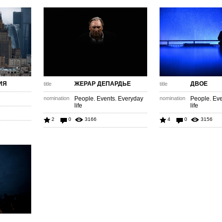
ИЯ
ЖЕРАР ДЕПАРДЬЕ
ДВОЕ
title
title
nomination
People. Events. Everyday
nomination
People. Eve
life
life
2
0
3166
4
0
3156