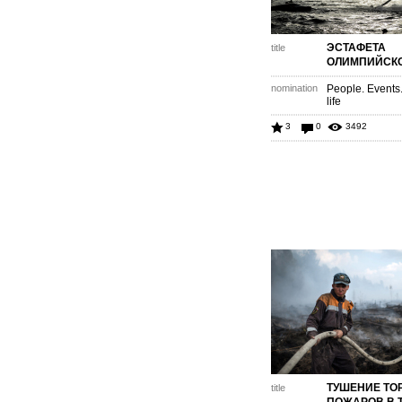
ЭСТАФЕТА
title
ОЛИМПИЙСКО
nomination
People. Events
life
3
0
3492
ТУШЕНИЕ Т
title