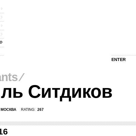
ENTER
ants
⁄
ль Ситдиков
МОСКВА
RATING:
267
16