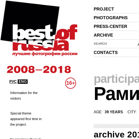
PROJECT
PHOTOGRAPHS
PRESS-CENTER
ARCHIVE
SEARCH
CONTACTS
particip
РУС
ENG
16+
Рами
Information for the
visitors
AGE:
39 YEARS
CITY:
Special theme
appeared first time in
the project
archive 20