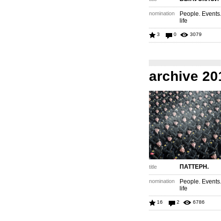
nomination
People. Events
life
3
0
3079
archive 20
ПАТТЕРН.
title
nomination
People. Events
life
16
2
6786