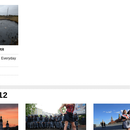
ИЯ
. Everyday
12