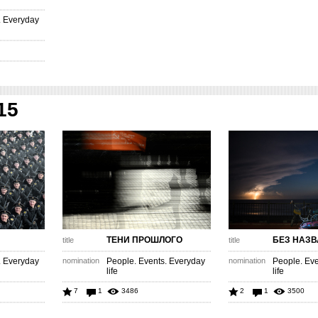
. Everyday
15
ТЕНИ ПРОШЛОГО
БЕЗ НАЗ
title
title
. Everyday
nomination
People. Events. Everyday
nomination
People. Eve
life
life
7
1
3486
2
1
3500