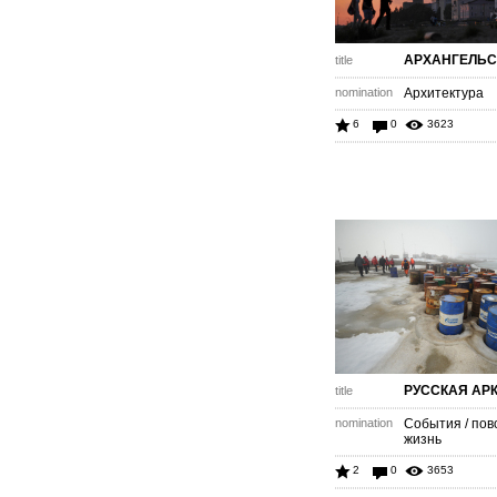
АРХАНГЕЛЬС
title
nomination
Архитектура
6
0
3623
РУССКАЯ АР
title
nomination
События / пов
жизнь
2
0
3653