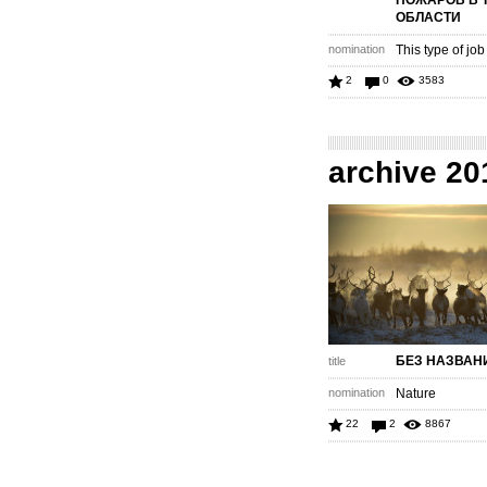
ПОЖАРОВ В 
ОБЛАСТИ
nomination
This type of job
2
0
3583
archive 20
БЕЗ НАЗВАН
title
nomination
Nature
22
2
8867