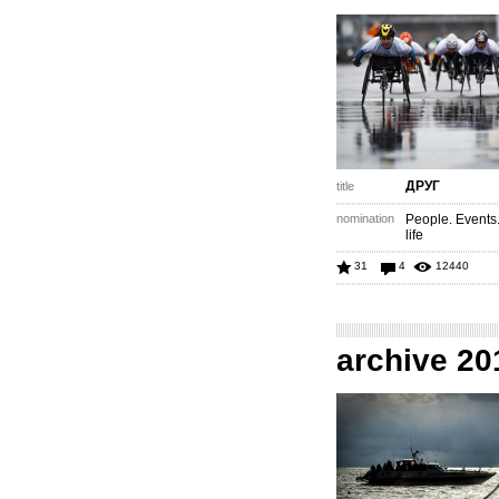
ДРУГ
title
nomination
People. Events
life
31
4
12440
archive 20