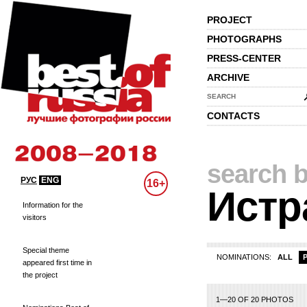
PROJECT
PHOTOGRAPHS
PRESS-CENTER
ARCHIVE
SEARCH
CONTACTS
search b
РУС
ENG
16+
Истр
Information for the
visitors
Special theme
NOMINATIONS:
ALL
appeared first time in
the project
1—20 OF 20 PHOTOS