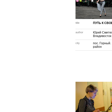
title
ПУТЬ К СВ
author
Юрий Смитю
Владивосток
city
пос. Горный.
район