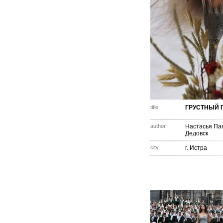
title
ГРУСТНЫЙ 
author
Настасья Па
Дедовск
city
г. Истра