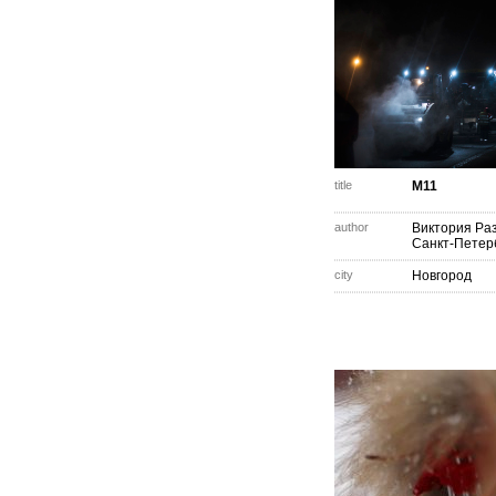
title
М11
author
Виктория Ра
Санкт-Петер
city
Новгород