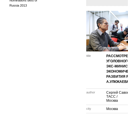
Nominations Best of
Russia 2013
title
РАССМОТР
УГОЛОВНОГ
ЭКС-МИНИС
ЭКОНОМИЧ
РАЗВИТИЯ 
А.УЛЮКАЕВ
author
Сергей Савос
ТАСС /
Москва
city
Москва