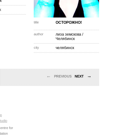
к
к
title
ОСТОРОЖНО!
author
лиза земскова
/
Челябинск
city
челябинск
←
→
PREVIOUS
NEXT
p
tudio
ntre for
ation