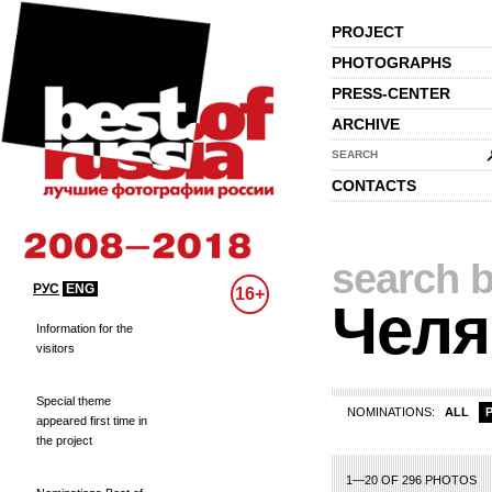
PROJECT
PHOTOGRAPHS
PRESS-CENTER
ARCHIVE
SEARCH
CONTACTS
search b
РУС
ENG
16+
Челя
Information for the
visitors
Special theme
NOMINATIONS:
ALL
appeared first time in
the project
1—20 OF 296 PHOTOS