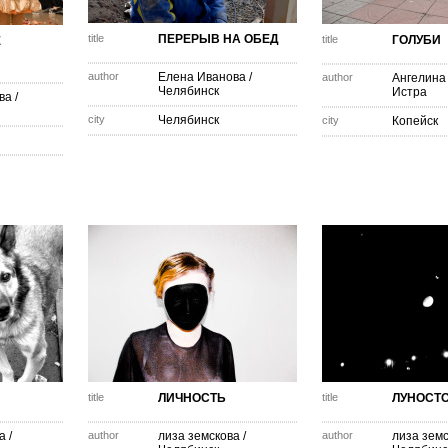
title
ПЕРЕРЫВ НА ОБЕД
title
ГОЛУБИ
Е
author
Елена Иванова
/
author
Ангелина
Челябинск
Истра
ва
/
city
Челябинск
city
Копейск
title
ЛИЧНОСТЬ
title
ЛУНОСТ
а
/
author
лиза земскова
/
author
лиза зем