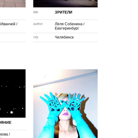
title
ЗРИТЕЛИ
 Иванчей
/
author
Лёля Собенина
/
Екатеринбург
city
Челябинск
ОЯНИЕ
скова
/