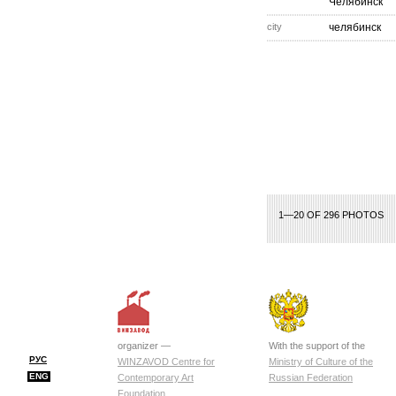
Челябинск
city
челябинск
1—20 OF 296 PHOTOS
organizer —
With the support of the
РУС
WINZAVOD Centre for
Ministry of Culture of the
ENG
Contemporary Art
Russian Federation
Foundation