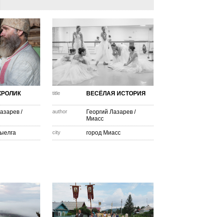
КРОЛИК
title
ВЕСЁЛАЯ ИСТОРИЯ
Лазарев
/
author
Георгий Лазарев
/
Миасс
Тыелга
city
город Миасс