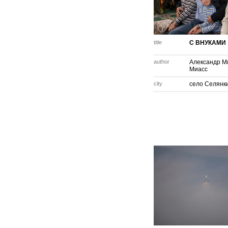
title
С ВНУКАМИ
author
Александр М
Миасс
city
село Селянк