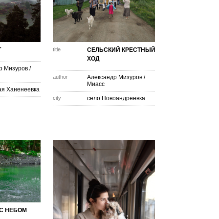
Т
title
СЕЛЬСКИЙ КРЕСТНЫЙ
ХОД
р Мизуров
/
author
Александр Мизуров
/
Миасс
ая Ханенеевка
city
село Новоандреевка
С НЕБОМ