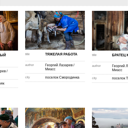
title
ТЯЖЕЛАЯ РАБОТА
НЫЙ
title
БРАТЕЦ 
author
Георгий Лазарев
/
author
Георгий 
Миасс
Миасс
арев
/
city
поселок Смородинка
city
поселок 
ояк