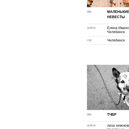
title
МАЛЕНЬКИ
НЕВЕСТЫ
author
Елена Ивано
Челябинск
city
Челябинск
title
ТЧВР
author
лиза земсков