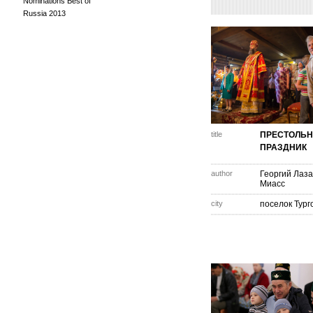
Nominations Best of
Russia 2013
title
ПРЕСТОЛЬ
ПРАЗДНИК
author
Георгий Лаз
Миасс
city
поселок Тург