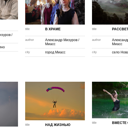
title
В ХРАМЕ
title
РАССВЕ
изуров
/
author
Александр Мизуров
/
author
Александ
Миасс
Миасс
ино
city
город Миасс
city
село Нов
title
ВМЕСТЕ 
title
НАД ЖИЗНЬЮ