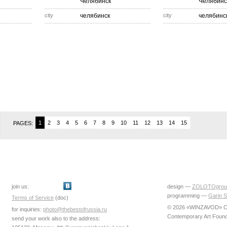
Челябинск
Челябинс
city
челябинск
city
челябинс
1
2
3
4
5
6
7
8
9
10
11
12
13
14
15
PAGES:
join us:
design —
ZOLOTOgrou
programming —
Garin S
Terms of Service
(doc)
© 2026 «WINZAVOD» Ce
for inquiries:
photo@thebestofrussia.ru
Contemporary Art Found
send your work also to the address: