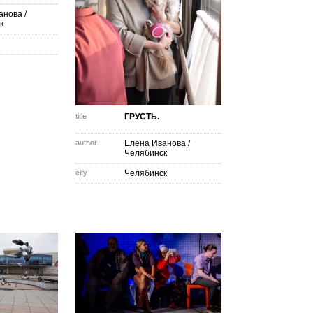
анова
/
к
title
ГРУСТЬ.
author
Елена Иванова
/
Челябинск
city
Челябинск