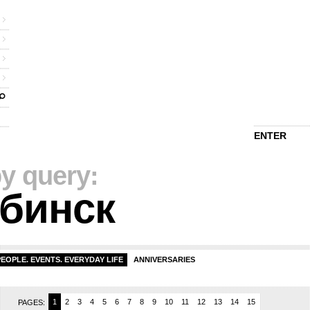
ENTER
y query:
бинск
PEOPLE. EVENTS. EVERYDAY LIFE
ANNIVERSARIES
1
2
3
4
5
6
7
8
9
10
11
12
13
14
15
PAGES: