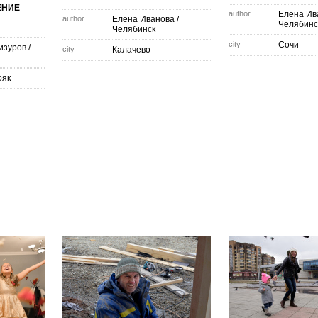
ЕНИЕ
author
Елена Ив
author
Елена Иванова
/
Челябинс
Челябинск
city
Сочи
изуров
/
city
Калачево
ояк