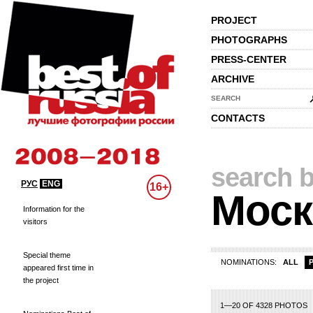
PROJECT
PHOTOGRAPHS
PRESS-CENTER
ARCHIVE
SEARCH
CONTACTS
search b
РУС
ENG
16+
Моск
Information for the
visitors
Special theme
NOMINATIONS:
ALL
appeared first time in
the project
1—20 OF 4328 PHOTOS