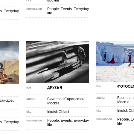
city
москва
nomination
People. Events. Everyday
s. Everyday
life
title
ФОТОСЕ
title
ДРУЗЬЯ
author
Вячеслав
author
Вячеслав Сарансков
/
рансков
/
Москва
Москва
city
Irkutsk Ob
city
Irkutsk Oblast
nomination
People. E
nomination
People. Events. Everyday
s. Everyday
life
life