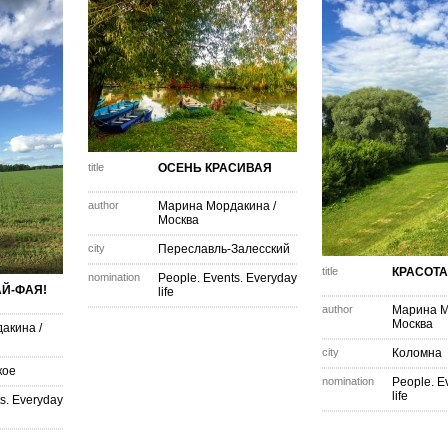
title
ОСЕНЬ КРАСИВАЯ
author
Марина Мордакина
/
Москва
city
Переславль-Залесский
title
КРАСОТА
nomination
People. Events. Everyday
АЙ-ФАЯ!
life
author
Марина М
Москва
дакина
/
city
Коломна
кое
nomination
People. E
life
s. Everyday