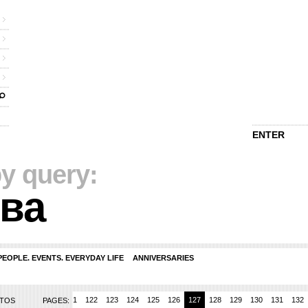
ENTER
y query:
ва
PEOPLE. EVENTS. EVERYDAY LIFE
ANNIVERSARIES
118
119
120
121
122
123
124
125
126
127
128
129
130
131
132
OTOS
PAGES: