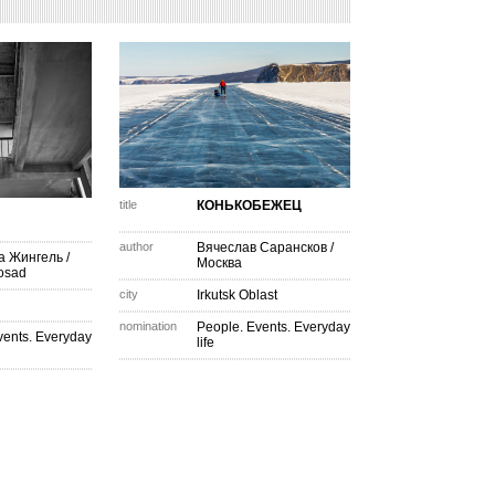
title
КОНЬКОБЕЖЕЦ
author
Вячеслав Сарансков
/
а Жингель
/
Москва
osad
city
Irkutsk Oblast
nomination
People. Events. Everyday
vents. Everyday
life