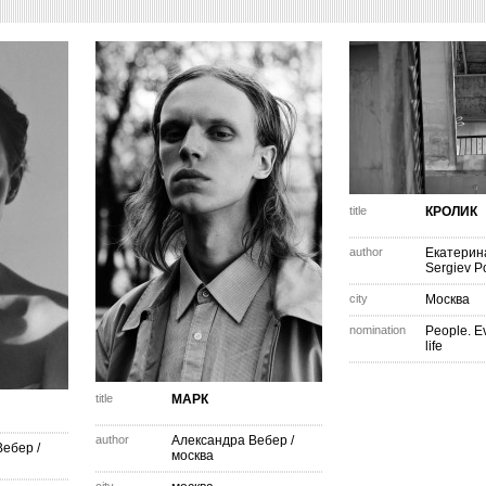
title
КРОЛИК
author
Екатерин
Sergiev P
city
Москва
nomination
People. E
life
title
МАРК
author
Александра Вебер
/
Вебер
/
москва