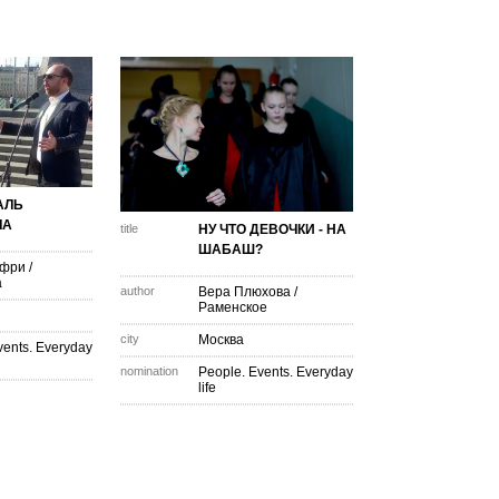
АЛЬ
ЛА
title
НУ ЧТО ДЕВОЧКИ - НА
ШАБАШ?
дфри
/
а
author
Вера Плюхова
/
Раменское
city
Москва
vents. Everyday
nomination
People. Events. Everyday
life