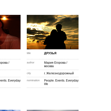
title
ДРУЗЬЯ
орова
/
author
Мария Егорова
/
москва
city
г. Железнодорожный
vents. Everyday
nomination
People. Events. Everyday
life