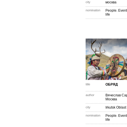
city
москва
nomination
People. Event
life
title
ОБРЯД
author
Вячеслав Са
Москва
city
Irkutsk Oblast
nomination
People. Event
life