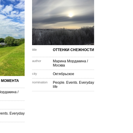
title
ОТТЕНКИ СНЕЖНОСТИ
author
Марина Мордакина
/
Москва
city
Октябрьское
 МОМЕНТА
nomination
People. Events. Everyday
life
ордакина
/
vents. Everyday