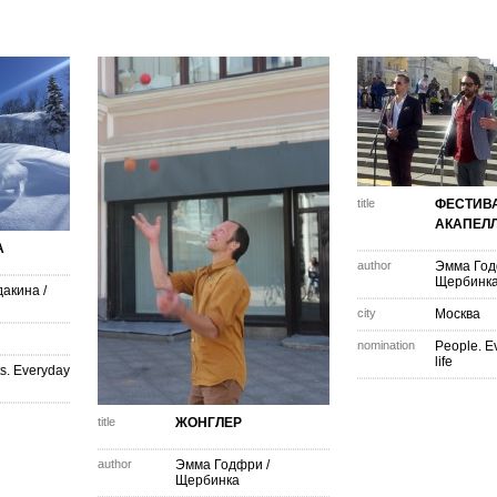
title
ФЕСТИВ
АКАПЕЛ
А
author
Эмма Го
Щербинк
дакина
/
city
Москва
nomination
People. E
life
s. Everyday
title
ЖОНГЛЕР
author
Эмма Годфри
/
Щербинка