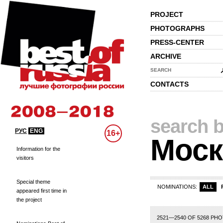
PROJECT
PHOTOGRAPHS
PRESS-CENTER
ARCHIVE
SEARCH
CONTACTS
search b
РУС
ENG
16+
Моск
Information for the
visitors
Special theme
NOMINATIONS:
ALL
appeared first time in
the project
2
103
104
105
106
107
108
109
110
111
112
113
114
115
116
117
2521—2540 OF 5268 PH