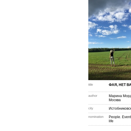
title
ФАЯ, НЕТ В
author
Марина Мор
Москва
city
Истобниковс
nomination
People. Event
life