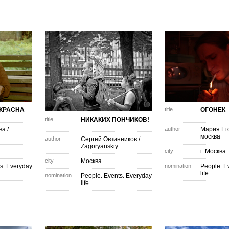
КРАСНА
title
ОГОНЕК
title
НИКАКИХ ПОНЧИКОВ!
ва
/
author
Мария Ег
москва
author
Сергей Овчинников
/
Zagoryanskiy
city
г. Москва
city
Москва
s. Everyday
nomination
People. E
life
nomination
People. Events. Everyday
life