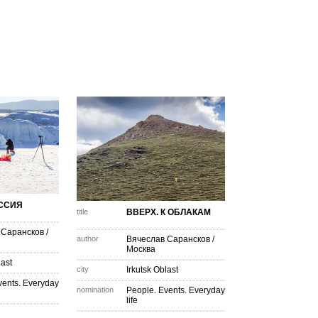
ССИЯ
title
ВВЕРХ. К ОБЛАКАМ
 Сарансков
/
author
Вячеслав Сарансков
/
Москва
last
city
Irkutsk Oblast
vents. Everyday
nomination
People. Events. Everyday
life