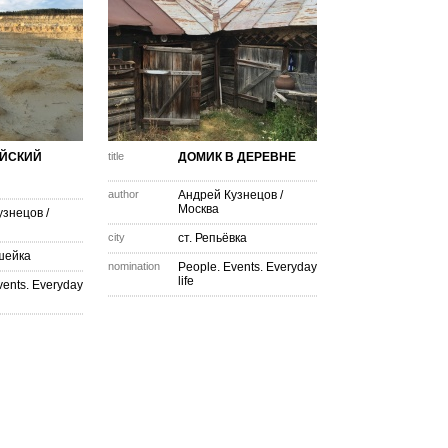
ЙСКИЙ
title
ДОМИК В ДЕРЕВНЕ
author
Андрей Кузнецов
/
Москва
узнецов
/
city
ст. Репьёвка
шейка
nomination
People. Events. Everyday
life
vents. Everyday