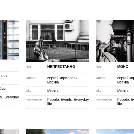
title
НЕПРЕСТАННО
title
МОНО
лов
/
author
сергей кириллов
/
author
сергей к
москва
москва
бург
city
Москва
city
Москва
s. Everyday
nomination
People. Events. Everyday
nomination
People. E
life
life