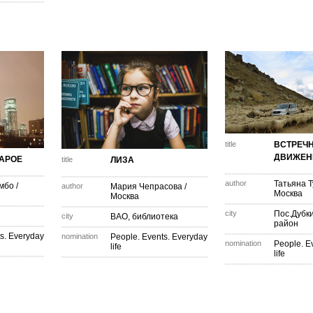
title
ВСТРЕЧ
ДВИЖЕН
ТАРОЕ
title
ЛИЗА
author
Татьяна Т
мбо
/
author
Мария Чепрасова
/
Москва
Москва
city
Пос.Дубк
city
ВАО, библиотека
район
s. Everyday
nomination
People. Events. Everyday
nomination
People. E
life
life