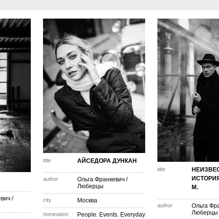
title
АЙСЕДОРА ДУНКАН
title
НЕИЗВЕ
ИСТОРИЯ
author
Ольга Франкевич
/
Люберцы
М.
евич
/
city
Москва
author
Ольга Фр
Люберцы
nomination
People. Events. Everyday