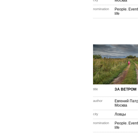
city
Москва
nomination
People. Event
life
title
ЗА ВЕТРОМ
author
Евгений Пат
Москва
city
Ловцы
nomination
People. Event
life