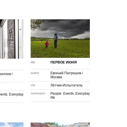
title
ПЕРВОЕ ИЮНЯ
author
Евгений Патрешов
/
ириллов
/
Москва
city
Лётчик-Испытатель
nomination
People. Events. Everyday
vents. Everyday
life