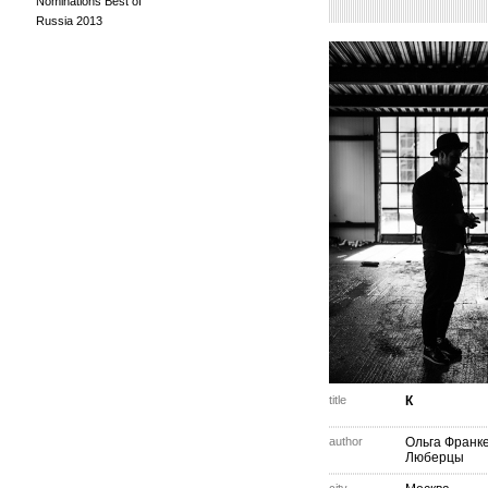
Nominations Best of
Russia 2013
title
К
author
Ольга Франк
Люберцы