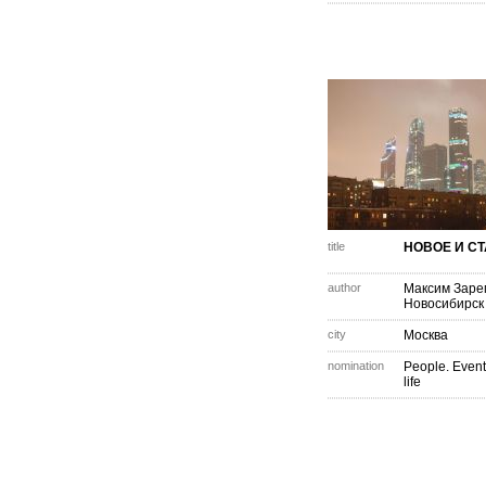
title
НОВОЕ И С
author
Максим Заре
Новосибирск
city
Москва
nomination
People. Event
life