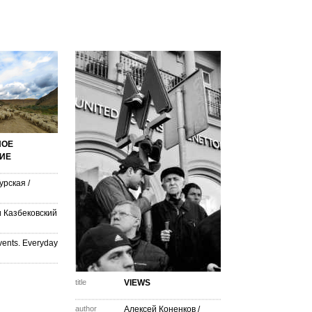
НОЕ
ИЕ
урская
/
и Казбековский
vents. Everyday
title
VIEWS
author
Алексей Коненков
/