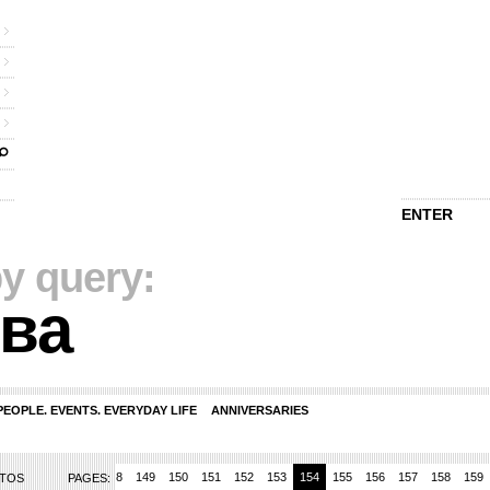
ENTER
y query:
ва
PEOPLE. EVENTS. EVERYDAY LIFE
ANNIVERSARIES
145
146
147
148
149
150
151
152
153
154
155
156
157
158
159
OTOS
PAGES: