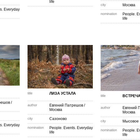
life
city
Москва
s. Everyday
nomination
People. E
life
title
ЛИЗА УСТАЛА
title
ВСТРЕЧА
решов
/
author
Евгений Патрешов
/
author
Евгений 
Москва
Москва
city
Сазоново
city
Мысовое
s. Everyday
nomination
People. Events. Everyday
nomination
People. E
life
life