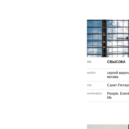
title
СВЫСОКА
author
сергей кирил
москва
city
Санкт-Петер
nomination
People. Event
life