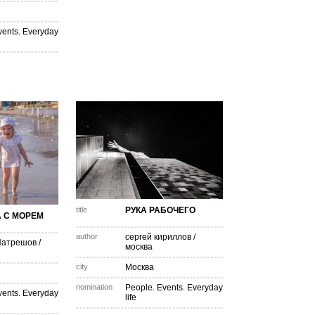
vents. Everyday
title
РУКА РАБОЧЕГО
 С МОРЕМ
author
сергей кириллов
/
Патрешов
/
москва
city
Москва
nomination
People. Events. Everyday
vents. Everyday
life