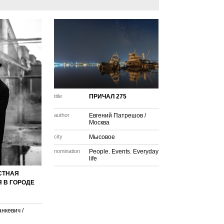
title
ПРИЧАЛ 275
author
Евгений Патрешов
/
Москва
city
Мысовое
nomination
People. Events. Everyday
life
СТНАЯ
 В ГОРОДЕ
анкевич
/