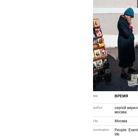
title
ВРЕМЯ
author
сергей кирил
москва
city
Москва
nomination
People. Event
life