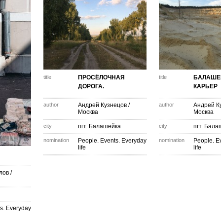
title
ПРОСЁЛОЧНАЯ
title
БАЛАШЕ
ДОРОГА.
КАРЬЕР
author
Андрей Кузнецов
/
author
Андрей К
Москва
Москва
city
пгт. Балашейка
city
пгт. Бала
nomination
People. Events. Everyday
nomination
People. E
life
life
лов
/
s. Everyday