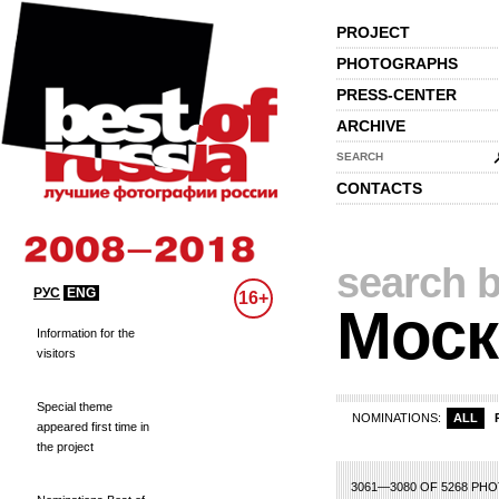
PROJECT
PHOTOGRAPHS
PRESS-CENTER
ARCHIVE
SEARCH
CONTACTS
search b
РУС
ENG
16+
Моск
Information for the
visitors
Special theme
NOMINATIONS:
ALL
appeared first time in
the project
130
131
132
133
134
135
136
137
138
139
140
141
142
143
144
3061—3080 OF 5268 PH