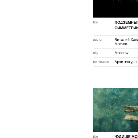
title
ПОДЗЕМНЫ
СИММЕТРИ
author
Виталий Хав
Москва
city
Moscow
nomination
Архитектура
title
ЧУДИЩЕ МО