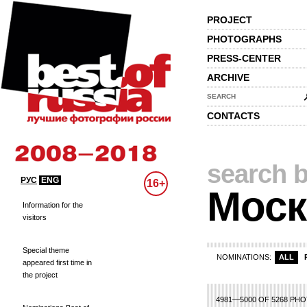
PROJECT
PHOTOGRAPHS
PRESS-CENTER
ARCHIVE
SEARCH
CONTACTS
search b
РУС
ENG
16+
Моск
Information for the
visitors
Special theme
NOMINATIONS:
ALL
appeared first time in
the project
9
230
231
232
233
234
235
236
237
238
239
240
241
242
243
24
4981—5000 OF 5268 PH