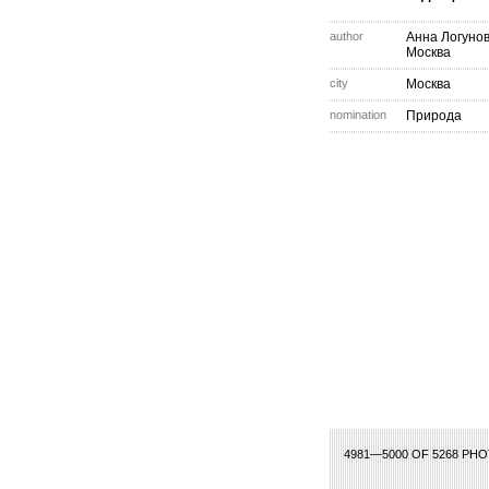
author
Анна Логуно
Москва
city
Москва
nomination
Природа
9
230
231
232
233
234
235
236
237
238
239
240
241
242
243
24
4981—5000 OF 5268 PH