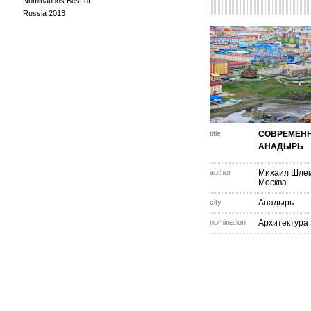
Nominations Best of
Russia 2013
title
СОВРЕМЕН
АНАДЫРЬ
author
Михаил Шле
Москва
city
Анадырь
nomination
Архитектура