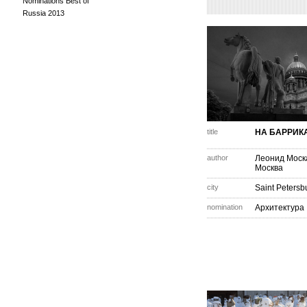
Nominations Best of
Russia 2013
title
НА БАРРИК
author
Леонид Моск
Москва
city
Saint Petersb
nomination
Архитектура