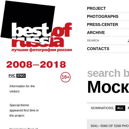
PROJECT
PHOTOGRAPHS
PRESS-CENTER
ARCHIVE
SEARCH
CONTACTS
search b
РУС
ENG
16+
Моск
Information for the
visitors
Special theme
NOMINATIONS:
ALL
appeared first time in
the project
2
233
234
235
236
237
238
239
240
241
242
243
244
245
246
24
5041—5060 OF 5268 PH