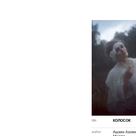
title
КОЛОСОК
author
Ашхен Азоян