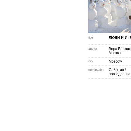
title
ЛЮДИ-И-И! 
author
Вера Волков
Москва
city
Moscow
nomination
События /
повседневна