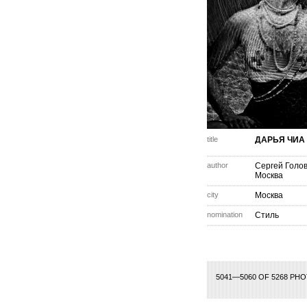
title
ДАРЬЯ ЧИА
author
Сергей Голов
Москва
city
Москва
nomination
Стиль
2
233
234
235
236
237
238
239
240
241
242
243
244
245
246
24
5041—5060 OF 5268 PH