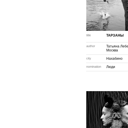
title
ТАРЗАНЫ
author
Татьяна Леб
Москва
city
Нахабино
nomination
Люди