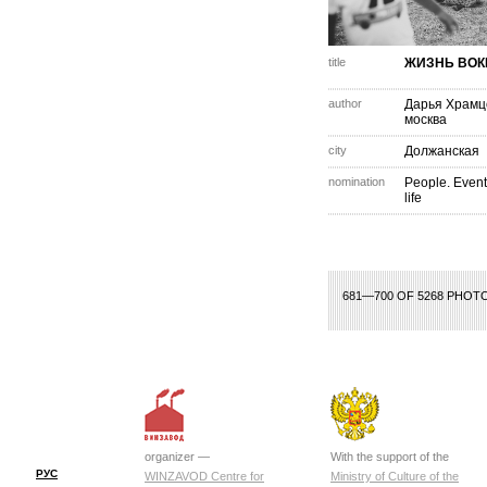
title
ЖИЗНЬ ВОК
author
Дарья Храмц
москва
city
Должанская
nomination
People. Event
life
3
4
5
6
7
8
9
10
11
12
13
14
15
16
17
18
19
20
21
22
23
681—700 OF 5268 PHOT
organizer —
With the support of the
РУС
WINZAVOD Centre for
Ministry of Culture of the