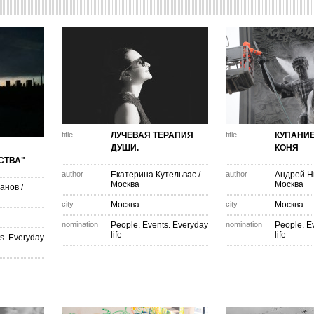
title
ЛУЧЕВАЯ ТЕРАПИЯ
title
КУПАНИЕ
ДУШИ.
КОНЯ
СТВА"
author
Екатерина Кутельвас
/
author
Андрей Н
Москва
Москва
анов
/
city
Москва
city
Москва
nomination
People. Events. Everyday
nomination
People. E
life
life
s. Everyday