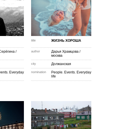
title
ЖИЗНЬ ХОРОША
Серёгина
/
author
Дарья Храмцова
/
москва
city
Должанская
vents. Everyday
nomination
People. Events. Everyday
life