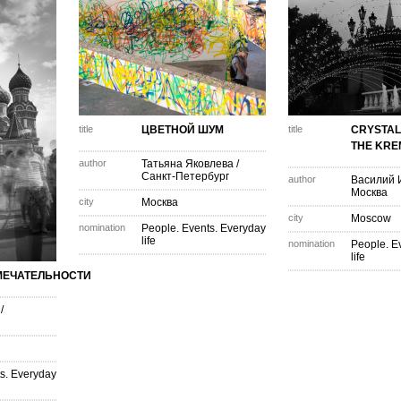
title
ЦВЕТНОЙ ШУМ
title
CRYSTAL
THE KRE
author
Татьяна Яковлева
/
Санкт-Петербург
author
Василий 
Москва
city
Москва
city
Moscow
nomination
People. Events. Everyday
life
nomination
People. E
life
МЕЧАТЕЛЬНОСТИ
/
s. Everyday