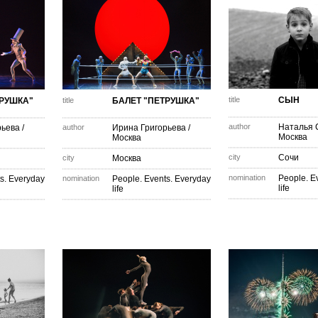
title
СЫН
ТРУШКА"
title
БАЛЕТ "ПЕТРУШКА"
author
Наталья 
рьева
/
author
Ирина Григорьева
/
Москва
Москва
city
Сочи
city
Москва
nomination
People. E
s. Everyday
nomination
People. Events. Everyday
life
life