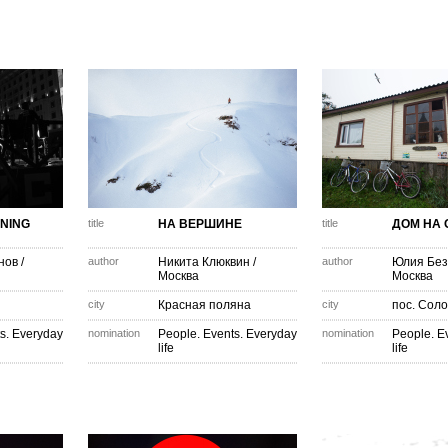
NING
title
НА ВЕРШИНЕ
title
ДОМ НА 
нов
/
author
Никита Клюквин
/
author
Юлия Без
Москва
Москва
city
Красная поляна
city
пос. Сол
s. Everyday
nomination
People. Events. Everyday
nomination
People. E
life
life