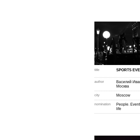
title
SPORTS EVE
author
Василий Ива
Москва
city
Moscow
nomination
People. Event
life