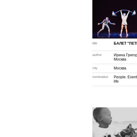
title
БАЛЕТ "ПЕ
author
Ирина Григо
Москва
city
Москва
nomination
People. Event
life