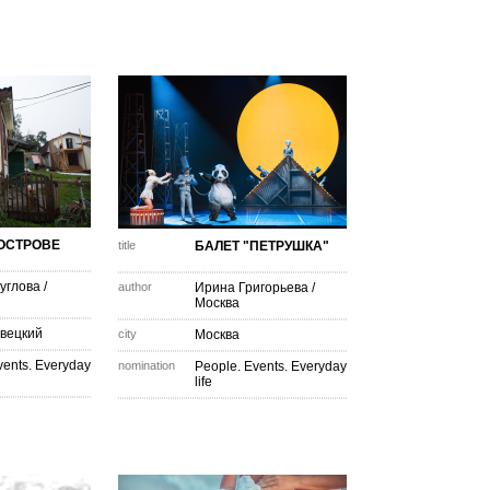
ОСТРОВЕ
title
БАЛЕТ "ПЕТРУШКА"
углова
/
author
Ирина Григорьева
/
Москва
овецкий
city
Москва
vents. Everyday
nomination
People. Events. Everyday
life