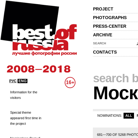
PROJECT
PHOTOGRAPHS
PRESS-CENTER
ARCHIVE
SEARCH
CONTACTS
search b
РУС
ENG
16+
Моск
Information for the
visitors
Special theme
NOMINATIONS:
ALL
appeared first time in
the project
3
4
5
6
7
8
9
10
11
12
13
14
15
16
17
18
19
20
21
22
23
681—700 OF 5268 PHOT