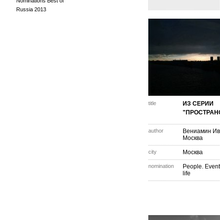
Nominations Best of
Russia 2013
title
ИЗ СЕРИИ
"ПРОСТРАН
author
Вениамин Ив
Москва
city
Москва
nomination
People. Event
life