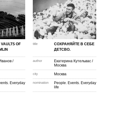
 VAULTS OF
title
СОХРАНЯЙТЕ В СЕБЕ
MLIN
ДЕТСВО.
Иванов
/
author
Екатерина Кутельвас
/
Москва
city
Москва
vents. Everyday
nomination
People. Events. Everyday
life