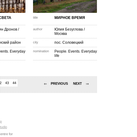
 СВЕТА
title
МИРНОЕ ВРЕМЯ
ин Дронов
/
author
Юлия Безуглова
/
Москва
иский район
city
пос. Соловецкий
vents. Everyday
nomination
People. Events. Everyday
life
←
→
2
43
44
45
46
47
48
49
50
51
52
53
54
55
56
57
58
59
60
PREVIOUS
NEXT
p
tudio
ntre for