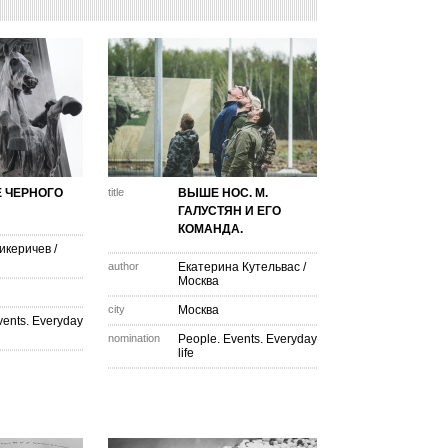
 ЧЕРНОГО
title
ВЫШЕ НОС. М.
ГАЛУСТЯН И ЕГО
КОМАНДА.
икеричев
/
author
Екатерина Кутельвас
/
Москва
city
Москва
vents. Everyday
nomination
People. Events. Everyday
life