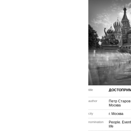
title
ДОСТОПРИ
author
Петр Старов
Москва
city
г. Москва
nomination
People. Event
life