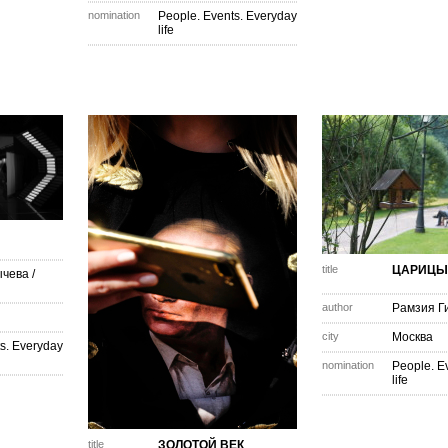
nomination
People. Events. Everyday
life
title
ЦАРИЦЫ
ычева
/
author
Рамзия Г
city
Москва
s. Everyday
nomination
People. E
life
title
ЗОЛОТОЙ ВЕК