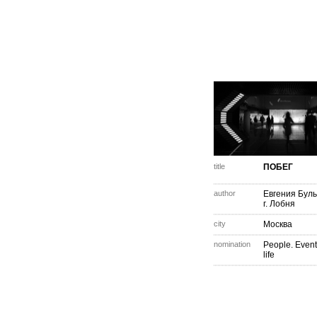
title
ПОБЕГ
author
Евгения Бул
г. Лобня
city
Москва
nomination
People. Event
life