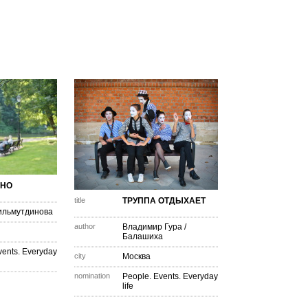
НО
title
ТРУППА ОТДЫХАЕТ
ильмутдинова
author
Владимир Гура
/
Балашиха
vents. Everyday
city
Москва
nomination
People. Events. Everyday
life