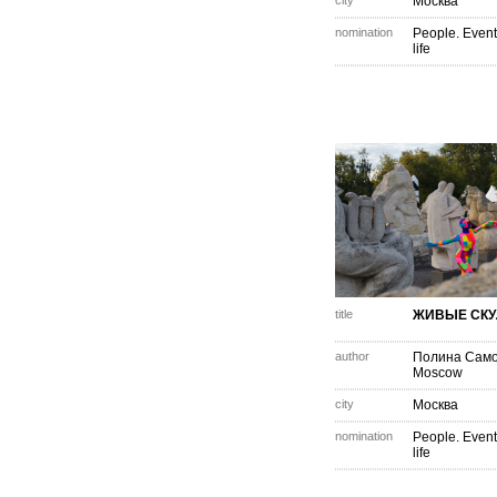
city
Москва
nomination
People. Event
life
title
ЖИВЫЕ СКУ
author
Полина Сам
Moscow
city
Москва
nomination
People. Event
life