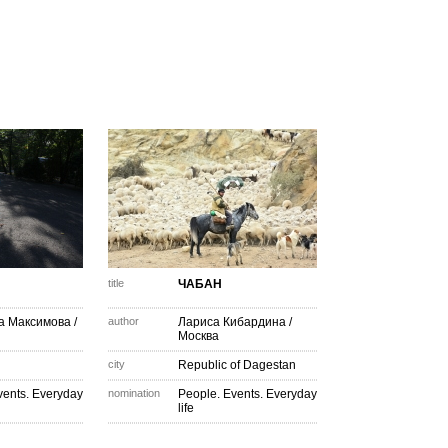
title
ЧАБАН
а Максимова
/
author
Лариса Кибардина
/
Москва
city
Republic of Dagestan
vents. Everyday
nomination
People. Events. Everyday
life