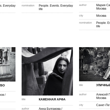
author
Мария Си
s. Everyday
nomination
People. Events. Everyday
Москва
life
city
Москва
nomination
People. E
life
title
УЛИЧНЫ
ТВО
author
Алексей 
ров
/
Москва
title
КАМЕННАЯ АРФА
city
Санкт-Пе
author
Анна Булгакова
/