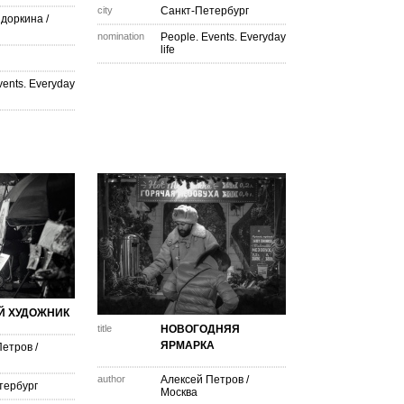
city
Санкт-Петербург
доркина
/
nomination
People. Events. Everyday
life
vents. Everyday
Й ХУДОЖНИК
title
НОВОГОДНЯЯ
ЯРМАРКА
Петров
/
author
Алексей Петров
/
тербург
Москва