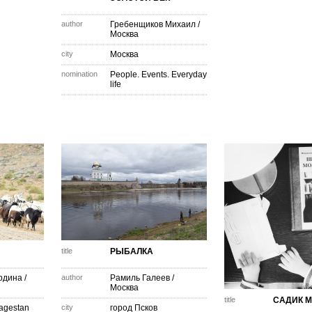
author
Гребенщиков Михаил
/
Москва
city
Москва
nomination
People. Events. Everyday
life
title
РЫБАЛКА
рдина
/
author
Рамиль Галеев
/
Москва
title
САДИК 
Dagestan
city
город Псков