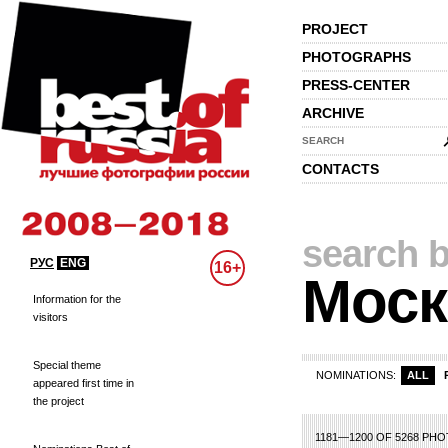
PROJECT
PHOTOGRAPHS
PRESS-CENTER
ARCHIVE
SEARCH
CONTACTS
search b
РУС
ENG
16+
Моск
Information for the
visitors
Special theme
NOMINATIONS:
ALL
appeared first time in
the project
30
31
32
33
34
35
36
37
38
39
40
41
42
43
44
45
46
47
4
1181—1200 OF 5268 PH