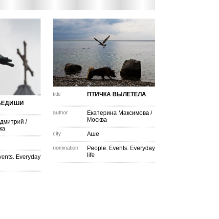
title
ПТИЧКА ВЫЛЕТЕЛА
БЕДИШИ
author
Екатерина Максимова
/
Москва
 дмитрий
/
ка
city
Аше
nomination
People. Events. Everyday
life
vents. Everyday