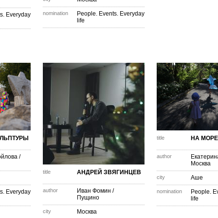
nomination
People. Events. Everyday
s. Everyday
life
ЛЬПТУРЫ
title
НА МОРЕ
ойлова
/
author
Екатерин
Москва
title
АНДРЕЙ ЗВЯГИНЦЕВ
city
Аше
author
Иван Фомин
/
s. Everyday
nomination
People. E
Пущино
life
city
Москва