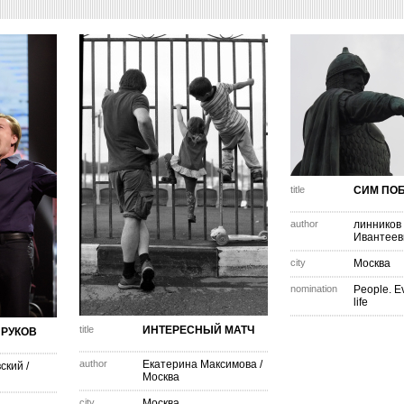
title
СИМ ПО
author
линников
Ивантеев
city
Москва
nomination
People. E
life
title
ИНТЕРЕСНЫЙ МАТЧ
ЗРУКОВ
author
Екатерина Максимова
/
вский
/
Москва
city
Москва