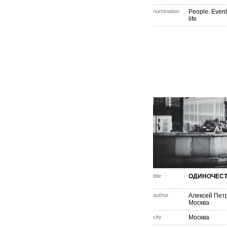
nomination
People. Event
life
title
ОДИНОЧЕС
author
Алексей Пет
Москва
city
Москва