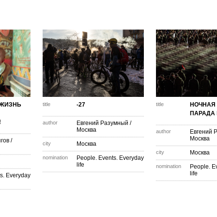
 ЖИЗНЬ
title
-27
title
НОЧНАЯ
ПАРАДА
!
author
Евгений Разумный
/
Москва
author
Евгений 
Москва
гов
/
city
Москва
city
Москва
nomination
People. Events. Everyday
life
nomination
People. E
life
s. Everyday