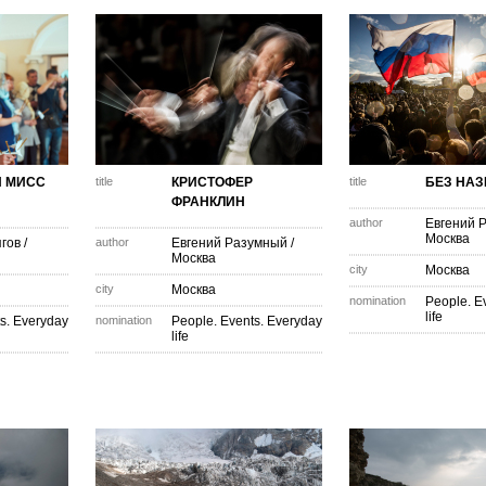
 МИСС
title
КРИСТОФЕР
title
БЕЗ НА
ФРАНКЛИН
author
Евгений 
Москва
гов
/
author
Евгений Разумный
/
Москва
city
Москва
city
Москва
nomination
People. E
life
s. Everyday
nomination
People. Events. Everyday
life