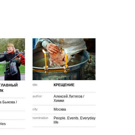
title
КРЕЩЕНИЕ
ГЛАВНЫЙ
ИК
author
Алексей Литягов
/
Химки
а Быкова
/
city
Москва
nomination
People. Events. Everyday
life
ries