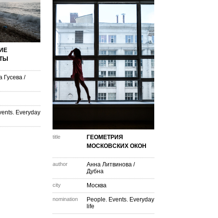
ИЕ
ТЫ
а Гусева
/
vents. Everyday
title
ГЕОМЕТРИЯ
МОСКОВСКИХ ОКОН
author
Анна Литвинова
/
Дубна
city
Москва
nomination
People. Events. Everyday
life