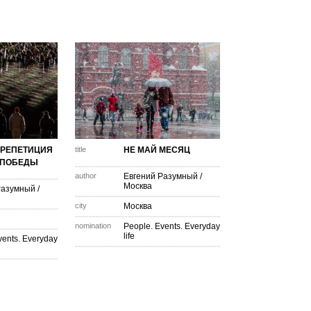
 РЕПЕТИЦИЯ
title
НЕ МАЙ МЕСЯЦ
 ПОБЕДЫ
author
Евгений Разумный
/
Москва
Разумный
/
city
Москва
nomination
People. Events. Everyday
life
vents. Everyday