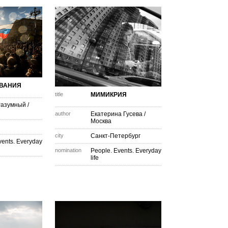
ЗВАНИЯ
title
МИМИКРИЯ
Разумный
/
author
Екатерина Гусева
/
Москва
city
Санкт-Петербург
vents. Everyday
nomination
People. Events. Everyday
life