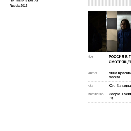
Nominations Best of
Russia 2013
title
РОССИЯ В 
СМОТРЯЩЕ
author
Анна Красав
москва
city
Юго-Западн
nomination
People. Event
life