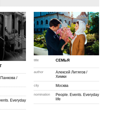
title
СЕМЬЯ
Т
author
Алексей Литягов
/
Химки
 Панкова
/
city
Москва
nomination
People. Events. Everyday
life
vents. Everyday