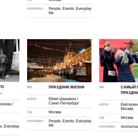
nomination
People. Events. Everyday
life
ТО
title
ПРАЗДНИК ЖИЗНИ
title
САМЫЙ 
..
ПРАЗДН
author
Юлия Шашкина
/
Санкт-Петербург
ксеева
/
author
Екатерин
Москва
city
Москва
city
Москва
nomination
People. Events. Everyday
life
s. Everyday
nomination
Anniversa