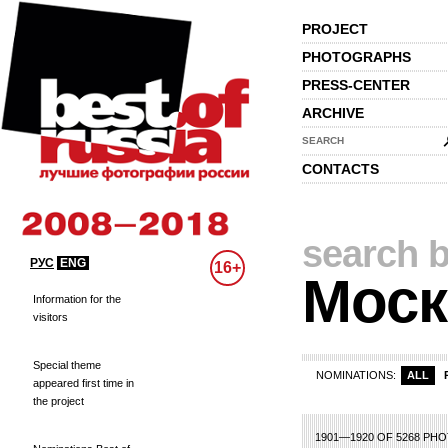
PROJECT
PHOTOGRAPHS
PRESS-CENTER
ARCHIVE
SEARCH
CONTACTS
search b
РУС
ENG
16+
Моск
Information for the
visitors
Special theme
NOMINATIONS:
ALL
appeared first time in
the project
66
67
68
69
70
71
72
73
74
75
76
77
78
79
80
81
82
83
8
1901—1920 OF 5268 PH