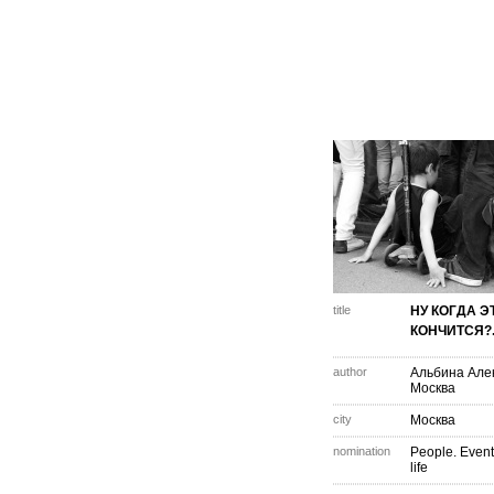
title
НУ КОГДА Э
КОНЧИТСЯ?.
author
Альбина Але
Москва
city
Москва
nomination
People. Event
life