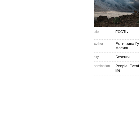
title
ГОСТЬ
author
Екатерина Г
Москва
city
Безенги
nomination
People. Event
life