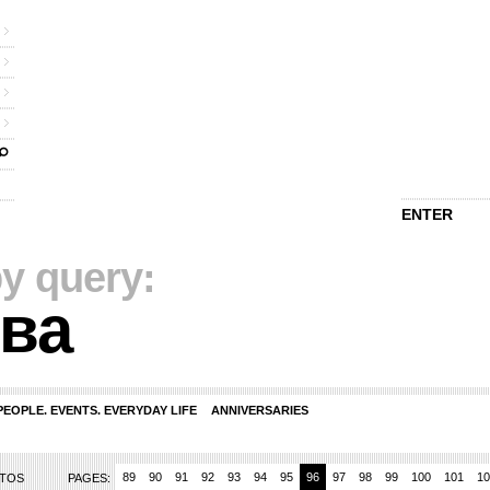
ENTER
y query:
ва
PEOPLE. EVENTS. EVERYDAY LIFE
ANNIVERSARIES
4
85
86
87
88
89
90
91
92
93
94
95
96
97
98
99
100
101
10
OTOS
PAGES: