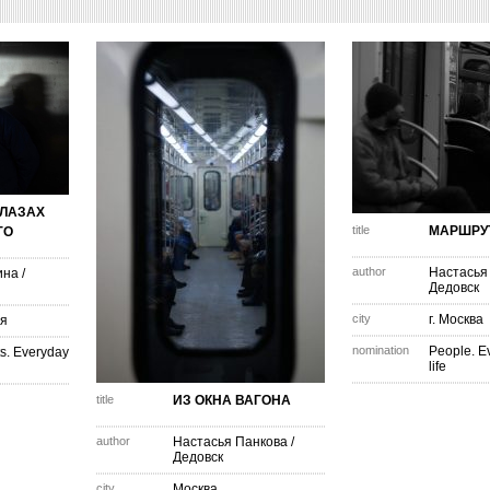
ГЛАЗАХ
title
МАРШРУ
ГО
author
Настасья
ина
/
Дедовск
city
г. Москва
ая
nomination
People. E
s. Everyday
life
title
ИЗ ОКНА ВАГОНА
author
Настасья Панкова
/
Дедовск
city
Москва