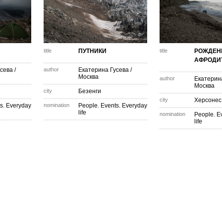
title
ПУТНИКИ
title
РОЖДЕН
АФРОДИ
усева
/
author
Екатерина Гусева
/
Москва
author
Екатерин
Москва
city
Безенги
city
Херсонес
s. Everyday
nomination
People. Events. Everyday
life
nomination
People. E
life