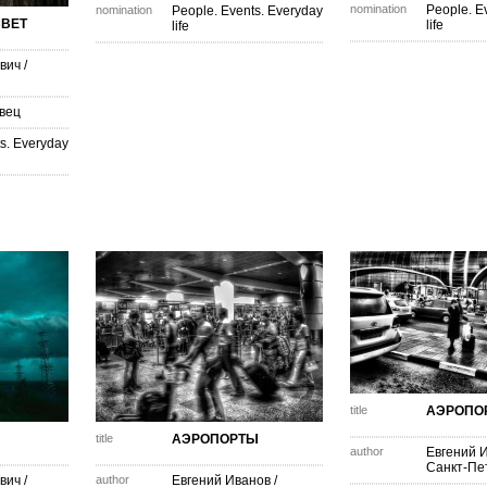
nomination
People. E
nomination
People. Events. Everyday
СВЕТ
life
life
вич
/
вец
s. Everyday
title
АЭРОПО
title
АЭРОПОРТЫ
author
Евгений 
Санкт-Пе
вич
/
author
Евгений Иванов
/