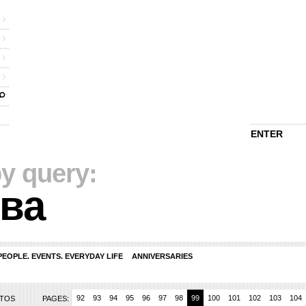
ENTER
y query:
ва
PEOPLE. EVENTS. EVERYDAY LIFE
ANNIVERSARIES
7
88
89
90
91
92
93
94
95
96
97
98
99
100
101
102
103
104
OTOS
PAGES: