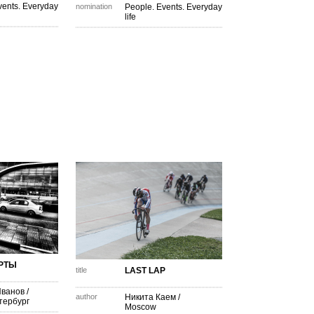
vents. Everyday
nomination
People. Events. Everyday
life
РТЫ
title
LAST LAP
Иванов
/
author
Никита Каем
/
тербург
Moscow