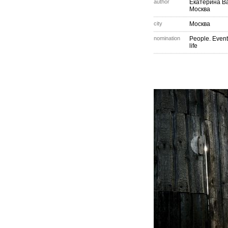
author
Екатерина В
Москва
city
Москва
nomination
People. Event
life