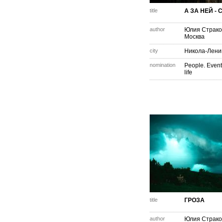
title
А ЗА НЕЙ - 
author
Юлия Страко
Москва
city
Никола-Лени
nomination
People. Event
life
title
ГРОЗА
author
Юлия Страко