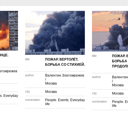
НЦЕ.
title
ПОЖАР. 
title
ПОЖАР. ВЕРТОЛЁТ.
БОРЬБА
БОРЬБА СО СТИХИЕЙ.
ПРОДОЛ
атомрежев
author
Валентин Златомрежев
author
Валентин
/
/
Москва
Москва
city
Москва
city
Москва
s. Everyday
nomination
People. Events. Everyday
nomination
People. E
life
life