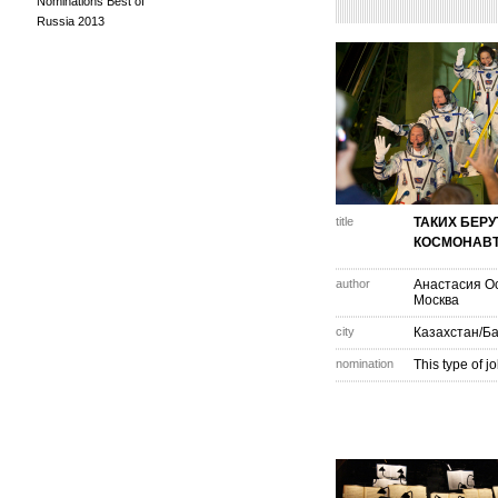
Nominations Best of
Russia 2013
title
ТАКИХ БЕРУ
КОСМОНАВ
author
Анастасия О
Москва
city
Казахстан/Б
nomination
This type of j