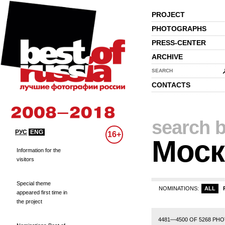
PROJECT
PHOTOGRAPHS
PRESS-CENTER
ARCHIVE
SEARCH
CONTACTS
search b
РУС
ENG
16+
Моск
Information for the
visitors
Special theme
NOMINATIONS:
ALL
appeared first time in
the project
4
205
206
207
208
209
210
211
212
213
214
215
216
217
218
21
4481—4500 OF 5268 PH