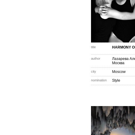
title
HARMONY O
author
Лазарева Ал
Москва
city
Moscow
nomination
Style