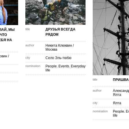
title
ДРУЗЬЯ ВСЕГДА
ВАЙ, МЫ
РЯДОМ
 ЧТО
ЕБЯ НА
author
Никита Клюквин
/
Москва
овин
/
city
Село Эль-тюбю
nomination
People. Events. Everyday
life
title
ПРИШВА
author
Александ
Ялта
city
Ялта
nomination
People. E
life