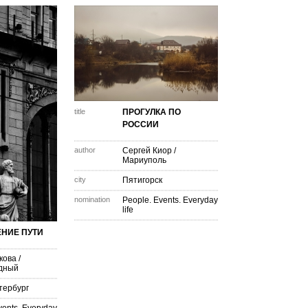
title
ПРОГУЛКА ПО
РОССИИ
author
Сергей Киор
/
Мариуполь
city
Пятигорск
nomination
People. Events. Everyday
life
НИЕ ПУТИ
кова
/
дный
тербург