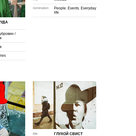
nomination
People. Events. Everyday
life
РУДА
убровин
/
к
к
ries
title
ГЛУХОЙ СВИСТ