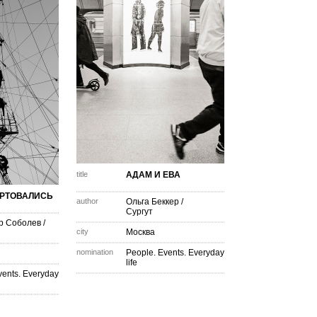
title
АДАМ И ЕВА
РТОВАЛИСЬ
author
Ольга Беккер
/
Сургут
р Соболев
/
city
Москва
nomination
People. Events. Everyday
life
vents. Everyday