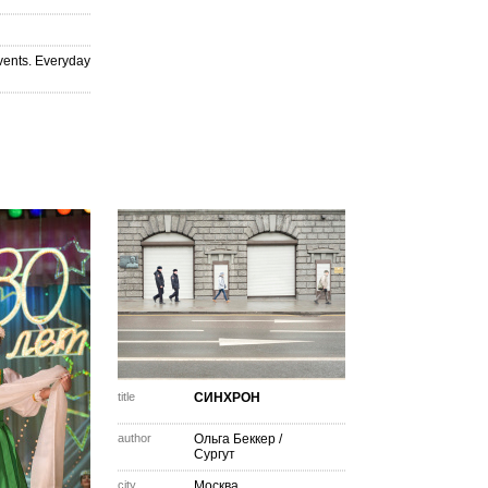
vents. Everyday
title
СИНХРОН
author
Ольга Беккер
/
Сургут
city
Москва