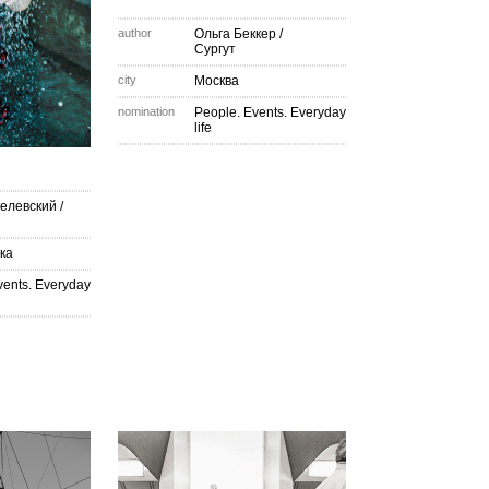
author
Ольга Беккер
/
Сургут
city
Москва
nomination
People. Events. Everyday
life
телевский
/
ка
vents. Everyday