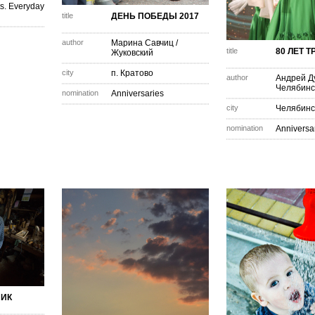
s. Everyday
title
ДЕНЬ ПОБЕДЫ 2017
author
Марина Савчиц
/
title
80 ЛЕТ Т
Жуковский
city
п. Кратово
author
Андрей Д
Челябинс
nomination
Anniversaries
city
Челябинс
nomination
Anniversa
НИК