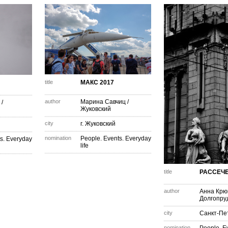
title
МАКС 2017
author
Марина Савчиц
/
/
Жуковский
city
г. Жуковский
nomination
People. Events. Everyday
s. Everyday
life
title
РАССЕЧЕ
author
Анна Крю
Долгопру
city
Санкт-Пе
nomination