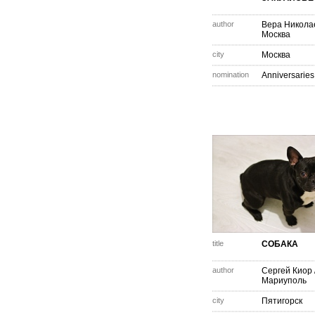
author
Вера Никола
Москва
city
Москва
nomination
Anniversaries
title
СОБАКА
author
Сергей Киор
Мариуполь
city
Пятигорск