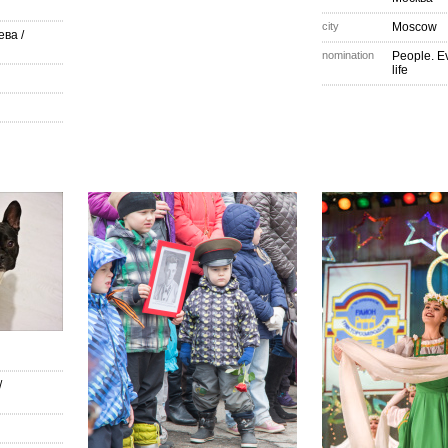
city
Moscow
ева
/
nomination
People. E
life
/