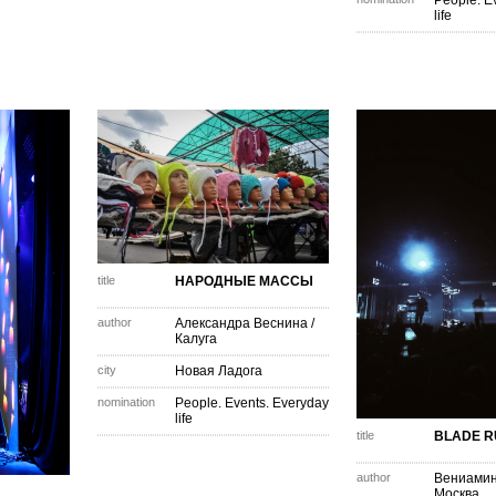
People. E
life
title
НАРОДНЫЕ МАССЫ
author
Александра Веснина
/
Калуга
city
Новая Ладога
nomination
People. Events. Everyday
life
title
BLADE R
author
Вениамин
Москва