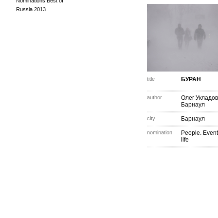
Nominations Best of
Russia 2013
title
БУРАН
author
Олег Укладов
Барнаул
city
Барнаул
nomination
People. Event
life