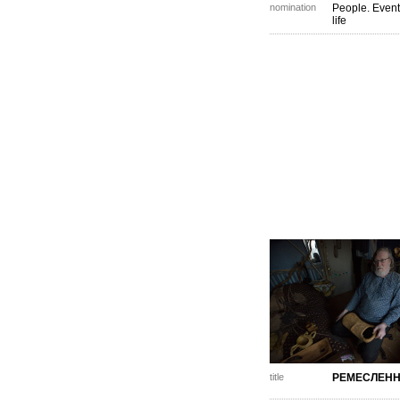
nomination
People. Event
life
title
РЕМЕСЛЕН