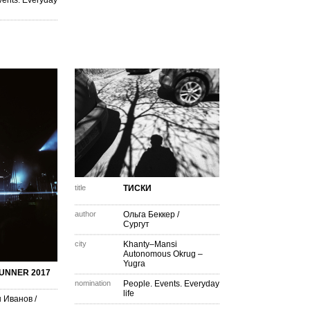
vents. Everyday
title
ТИСКИ
author
Ольга Беккер
/
Сургут
city
Khanty–Mansi
Autonomous Okrug –
Yugra
UNNER 2017
nomination
People. Events. Everyday
life
 Иванов
/