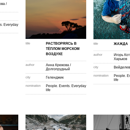
ова
/
s. Everyday
title
РАСТВОРЯЯСЬ В
title
ЖАЖДА
ТЁПЛОМ МОРСКОМ
ВОЗДУХЕ
author
Игорь Ко
Харьков
author
Анна Крюкова
/
city
Вейделев
Долгопрудный
nomination
People. E
city
Геленджик
life
nomination
People. Events. Everyday
life