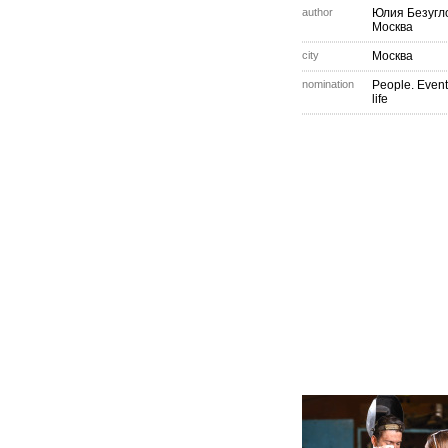
author
Юлия Безугл
Москва
city
Москва
nomination
People. Event
life