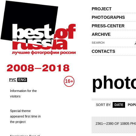
PROJECT
PHOTOGRAPHS
PRESS-CENTER
ARCHIVE
SEARCH
CONTACTS
phot
РУС
ENG
16+
Information for the
visitors
SORT BY:
DATE
POP
Special theme
appeared first time in
the project
93
94
95
96
97
98
99
100
101
102
103
104
105
106
107
108
10
2361—2380 OF 10805 P