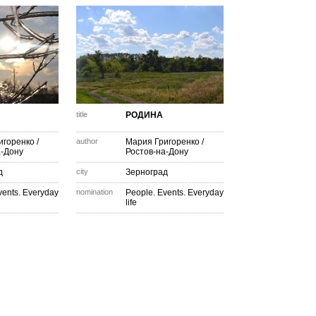
title
РОДИНА
игоренко
/
author
Мария Григоренко
/
а-Дону
Ростов-на-Дону
д
city
Зерноград
vents. Everyday
nomination
People. Events. Everyday
life