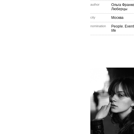
author
Ольга Франк
Люберцы
city
Москва
nomination
People. Event
life