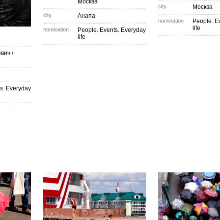
Москва
city
Москва
city
Анапа
nomination
People. E
life
nomination
People. Events. Everyday
life
евич
/
s. Everyday