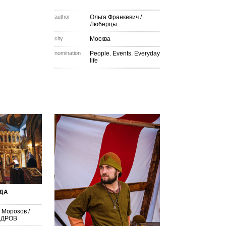
author
Ольга Франкевич
/
Люберцы
city
Москва
nomination
People. Events. Everyday
life
ДА
 Морозов
/
НДРОВ