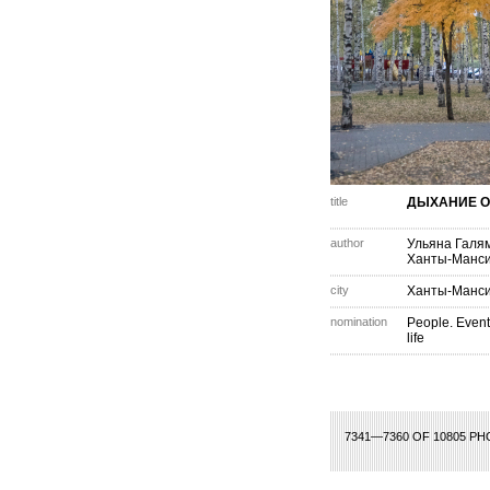
title
ДЫХАНИЕ 
author
Ульяна Галя
Ханты-Манси
city
Ханты-Манси
nomination
People. Event
life
344
345
346
347
348
349
350
351
352
353
354
355
356
357
358
7341—7360 OF 10805 P