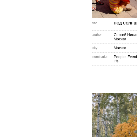
title
ПОД СОЛНЦ
author
Сергей Ники
Москва
city
Москва
nomination
People. Event
life