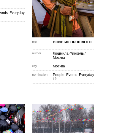
vents. Everyday
title
ВОИН ИЗ ПРОШЛОГО
author
Людмила Финкель
/
Москва
city
Москва
nomination
People. Events. Everyday
life