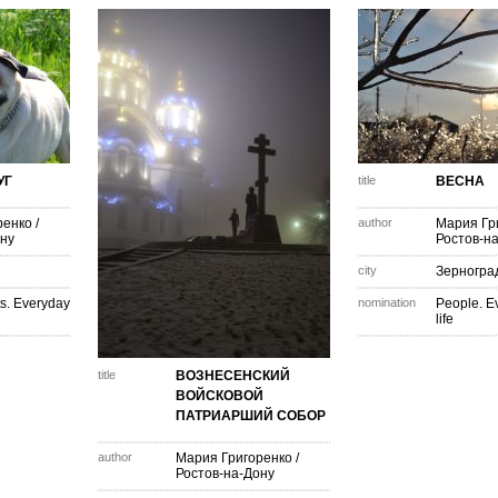
УГ
title
ВЕСНА
ренко
/
author
Мария Гр
ону
Ростов-н
city
Зерногра
s. Everyday
nomination
People. E
life
title
ВОЗНЕСЕНСКИЙ
ВОЙСКОВОЙ
ПАТРИАРШИЙ СОБОР
author
Мария Григоренко
/
Ростов-на-Дону