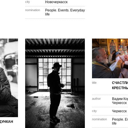
city
Новочеркасск
nomination
People. Events. Everyday
life
title
СЧАСТЛ
КРЕСТНЫЙ
author
Вадим Ко
Черкесск
city
Черкесск
nomination
People. E
ДУНКАН
life