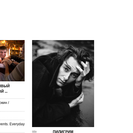
ИВЫЙ
 ...
ркин
/
vents. Everyday
title
ПИЛИГРИМ