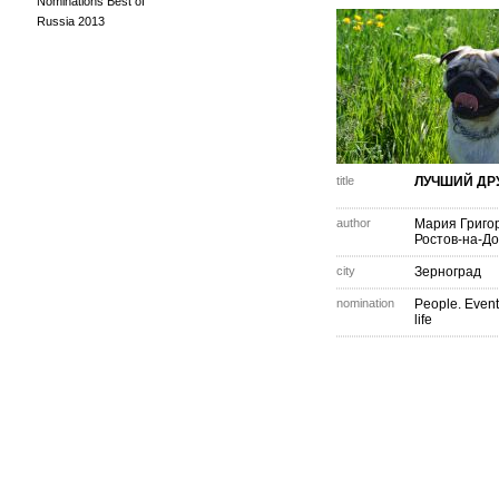
Nominations Best of
Russia 2013
title
ЛУЧШИЙ ДР
author
Мария Григо
Ростов-на-Д
city
Зерноград
nomination
People. Event
life