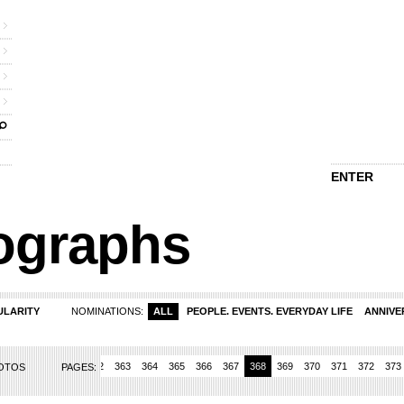
ENTER
ographs
ULARITY
NOMINATIONS:
ALL
PEOPLE. EVENTS. EVERYDAY LIFE
ANNIVE
359
360
361
362
363
364
365
366
367
368
369
370
371
372
373
HOTOS
PAGES: