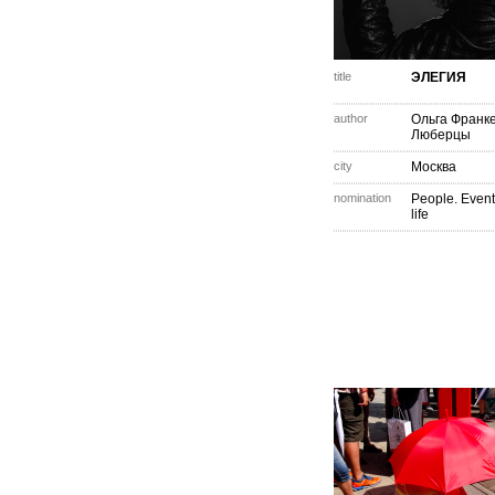
title
ЭЛЕГИЯ
author
Ольга Франк
Люберцы
city
Москва
nomination
People. Event
life