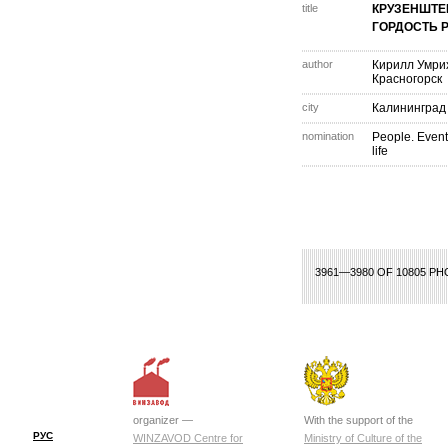
title
КРУЗЕНШТЕ
ГОРДОСТЬ 
author
Кирилл Умри
Красногорск
city
Калининград
nomination
People. Event
life
175
176
177
178
179
180
181
182
183
184
185
186
187
188
189
3961—3980 OF 10805 P
organizer —
With the support of the
РУС
WINZAVOD Centre for
Ministry of Culture of the