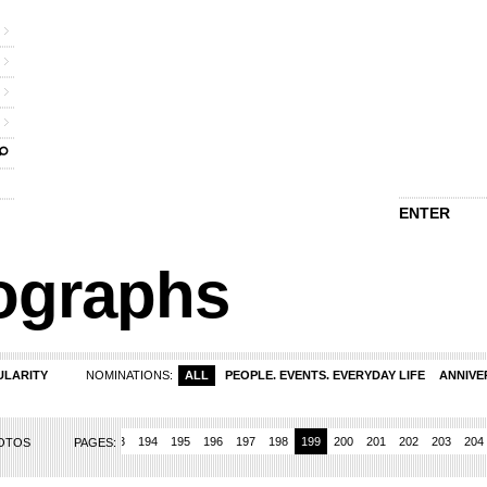
ENTER
ographs
ULARITY
NOMINATIONS:
ALL
PEOPLE. EVENTS. EVERYDAY LIFE
ANNIVE
190
191
192
193
194
195
196
197
198
199
200
201
202
203
204
HOTOS
PAGES: