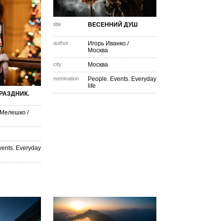
title
ВЕСЕННИЙ ДУШ
author
Игорь Иванко
/
Москва
city
Москва
nomination
People. Events. Everyday
life
РАЗДНИК.
 Мелешко
/
vents. Everyday