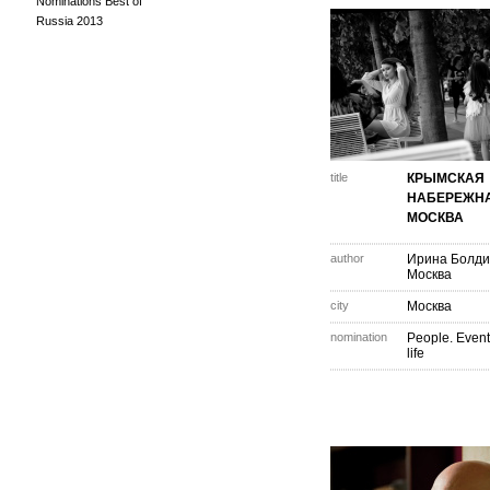
Nominations Best of
Russia 2013
title
КРЫМСКАЯ
НАБЕРЕЖНА
МОСКВА
author
Ирина Болд
Москва
city
Москва
nomination
People. Event
life