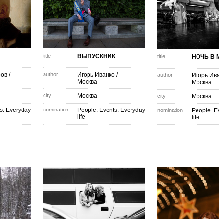
title
ВЫПУСКНИК
title
НОЧЬ В 
ров
/
author
Игорь Иванко
/
author
Игорь Ив
Москва
Москва
city
Москва
city
Москва
s. Everyday
nomination
People. Events. Everyday
nomination
People. E
life
life