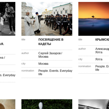
title
ПОСВЯЩЕНИЕ В
title
КРЫМСК
Я.
КАДЕТЫ
author
Александ
Ялта
author
Сергей Захаров
/
Москва
ина
/
city
Ялта
city
Москва
nomination
People. E
life
nomination
People. Events. Everyday
life
s. Everyday