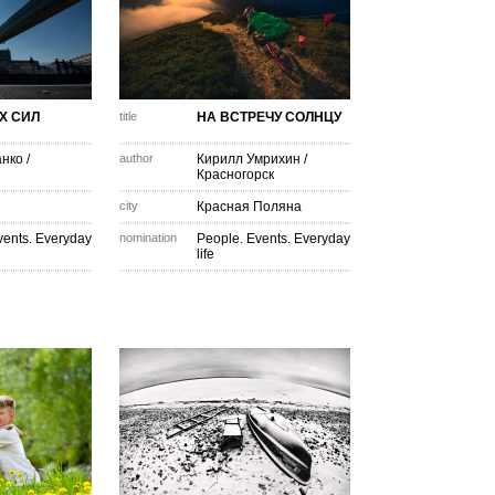
Х СИЛ
title
НА ВСТРЕЧУ СОЛНЦУ
анко
/
author
Кирилл Умрихин
/
Красногорск
city
Красная Поляна
vents. Everyday
nomination
People. Events. Everyday
life