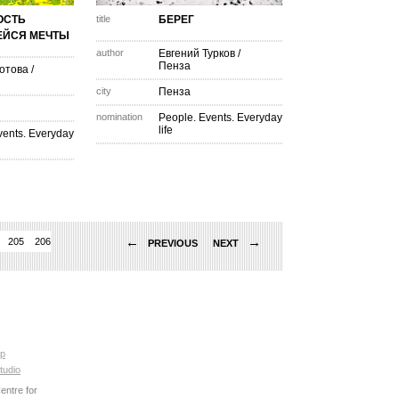
ОСТЬ
title
БЕРЕГ
ЙСЯ МЕЧТЫ
author
Евгений Турков
/
Пенза
отова
/
city
Пенза
nomination
People. Events. Everyday
life
vents. Everyday
←
→
205
206
207
208
209
210
211
212
213
214
215
216
217
218
219
PREVIOUS
NEXT
p
tudio
ntre for