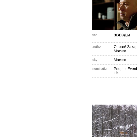
title
ЗВЕЗДЫ
author
Сергей Заха
Москва
city
Москва
nomination
People. Event
life