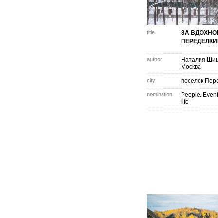
title
ЗА ВДОХНО
ПЕРЕДЕЛКИ
author
Наталия Ши
Москва
city
поселок Пер
nomination
People. Event
life