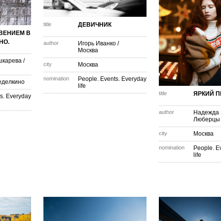
title
ДЕВИЧНИК
ВЕНИЕМ В
НО.
author
Игорь Иванко
/
Москва
шкарева
/
city
Москва
nomination
People. Events. Everyday
еделкино
life
title
ЯРКИЙ П
s. Everyday
author
Надежда
Люберцы
city
Москва
nomination
People. E
life