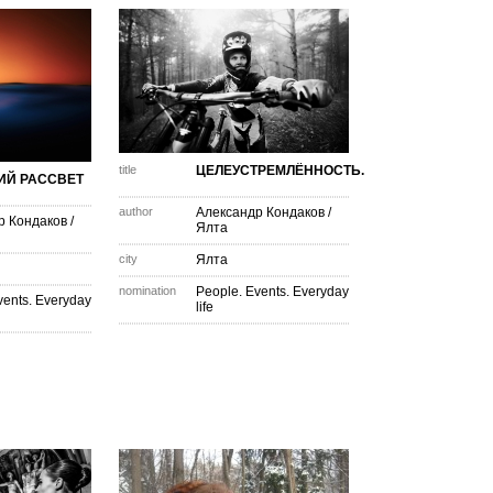
title
ЦЕЛЕУСТРЕМЛЁННОСТЬ.
ИЙ РАССВЕТ
author
Александр Кондаков
/
р Кондаков
/
Ялта
city
Ялта
nomination
People. Events. Everyday
vents. Everyday
life