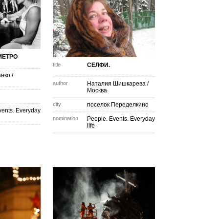
МЕТРО
title
СЕЛФИ.
анко
/
author
Наталия Шишкарева
/
Москва
city
поселок Переделкино
vents. Everyday
nomination
People. Events. Everyday
life