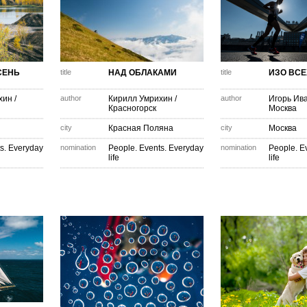
СЕНЬ
title
НАД ОБЛАКАМИ
title
ИЗО ВСЕ
хин
/
author
Кирилл Умрихин
/
author
Игорь Ив
Красногорск
Москва
city
Красная Поляна
city
Москва
s. Everyday
nomination
People. Events. Everyday
nomination
People. E
life
life