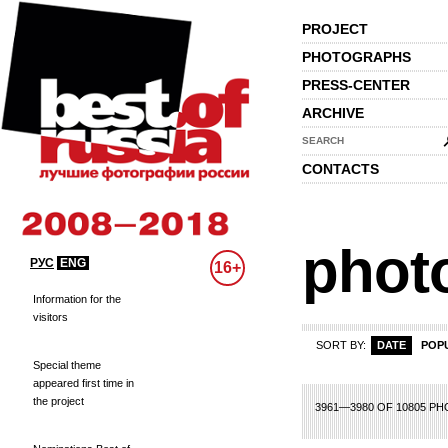
PROJECT
PHOTOGRAPHS
PRESS-CENTER
ARCHIVE
SEARCH
CONTACTS
phot
РУС
ENG
16+
Information for the
visitors
SORT BY:
DATE
POP
Special theme
appeared first time in
the project
175
176
177
178
179
180
181
182
183
184
185
186
187
188
189
3961—3980 OF 10805 P