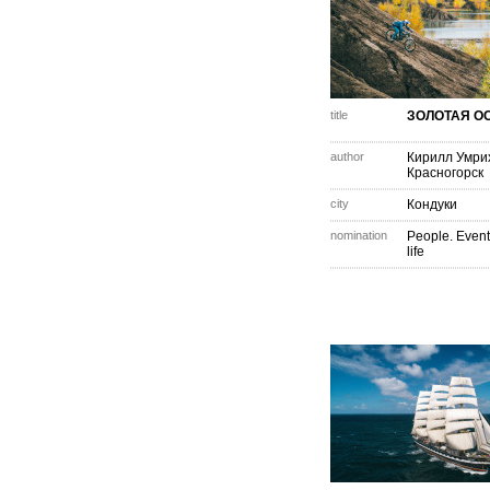
title
ЗОЛОТАЯ О
author
Кирилл Умри
Красногорск
city
Кондуки
nomination
People. Event
life